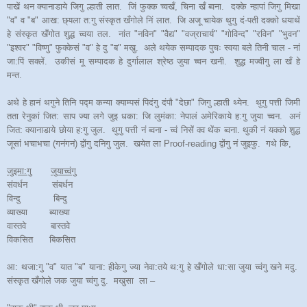
पाखें थन क्यानाडाये जिगु ल्हाती लात. जिं फुक्क च्वखँ, चिना खँ ब्वना. दक्के न्हापां जिगु मिखा
"व" व "ब" आख: छ्यला त:गु संस्कृत खँगोले निं लात. जि अजू चायेक थुगु दं-पती दक्को धयाथें
हे संस्कृत खँगोत शुद्ध च्वया तल. नांत "नविन" "वैद्य" "वज्राचार्य" "गोविन्द" "रविन" "भुवन"
"इश्वर" "विष्णु" फुक्केसं "व" हे दु "ब" मखु. अले थयेक सम्पादक पुचः स्वया बले तिनी चाल - नां
जा:पिं सक्लें. उकीसं मू सम्पादक हे दुर्गालाल श्रेष्ठ जुया च्वन खनी. शुद्ध मज्वीगु ला खँ हे
मन्त.
अथे हे हानं थगुने तिनि पद्म कन्या क्याम्पसं पिदंगु दंपौ "देछा" जिगु ल्हाती थ्येन. थुगु पत्ती जिमी
तता रेनुकां जित: साप ज्या लगे जुइ धका: जि लुमंका: नेपालं अमेरिकाये ह:गु जुया च्वन. अनं
जित: क्यानाडाये छोया ह:गु जुल. थुगु पत्ती नं ब्वना - च्वं निसें क्व थेंक ब्वना. थुकी नं यक्को शुद्ध
जूसां भचाभचा (गनंगनं) द्वोंगु दनिगु जुल. खयेत ला Proof-reading द्वोंगु नं जुइफु. गथे कि,
जुइमा:गु
जुयाच्वंगु
संवर्धन संबर्धन
विन्दु बिन्दु
व्याख्या ब्याख्या
वास्तवे बास्तवे
विकसित बिकसित
आ: थजा:गु "व" यात "ब" याना: हीकेगु ज्या नेवा:तये थ:गु हे खँगोले धा:सा जुया च्वंगु खने मदु.
संस्कृत खँगोले जक जुया च्वंगु दु. मखुसा ला –