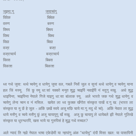
जुइमा:गु
जुयाच्वंगु
विवेक बिबेक
वरुण बरुण
विषय बिषय
विश्व बिश्व
विद्या बिद्या
वज्र बज्र
वज्राचार्य बज्राचार्य
विवस बिबस
विकाश बिकाश
थ्व गथे जुया: थथे च्वयेगु व धायेगु जुया वल, गबले निसें जुल व सुनां थथे धायेगु व च्वयेगु याना
हल जिं मस्यू. जिं छु स्यू धा:सां यक्को मनूत शुद्ध च्वइपिं नवाईपिं नं मदुगु मखु. अथे शुद्ध
धाइपिन्त, च्वइपिन्त नेपाले गिजे याइगु धा:सा बांलाक स्यू. अले भारते जक गथे शुद्ध धायेगु व
च्वयेगु लेना च्वन व नं मसिल. खयेत ला थ्व फुक्क खँगोत संस्कृत पाखें व:गु ख: (भारत ला
संस्कृत या मू छें हे जुल - अकिं छखें स्वये अजू मछि चाये मा:गु मदु थें च्वं). अकिं नेवात ला शुद्ध
धाये मसैगु व च्वये मसैगु छुं अजू चायापुगु खँ मखु. अजू छु चायापु ले धायेबले झी नेपाले गुलिखे
संस्कृत या धुरन्धरपिं, खस भाये या गुरुपिसं हे शुद्ध गथे मच्वल?
अले न्यादं ति न्ह्यो नेपाल भाषा एकेडेमी या न्हापांगु अंक "थायेभु" दंपौ मिसा खल: या पासापिनी