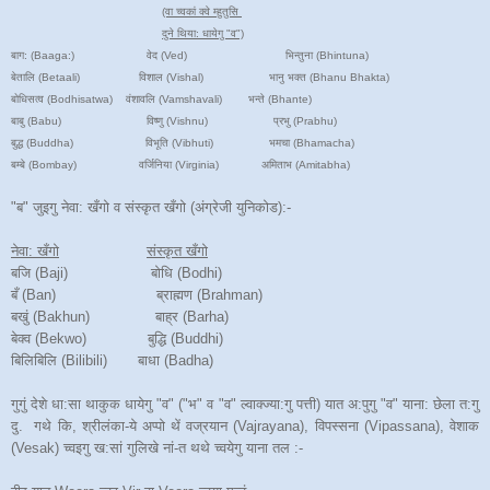
(वा च्वकां क्वे म्हुतुसि
दुने थिया: धायेगु "व")
बाग: (Baaga:) वेद (Ved) भिन्तुना (Bhintuna)
बेतालि (Betaali) विशाल (Vishal) भानु भक्त (Bhanu Bhakta)
बोधिसत्व (Bodhisatwa) वंशावलि (Vamshavali) भन्ते (Bhante)
बाबु (Babu) विष्णु (Vishnu) प्रभु (Prabhu)
बुद्ध (Buddha) विभूति (Vibhuti) भमचा (Bhamacha)
बम्बे (Bombay) वर्जिनिया (Virginia) अमिताभ (Amitabha)
"ब" जुइगु नेवा: खँगो व संस्कृत खँगो
(अंग्रेजी युनिकोड)
:-
नेवा: खँगो
संस्कृत खँगो
बजि (Baji) बोधि (Bodhi)
बँ (Ban) ब्राह्मण (Brahman)
बखुं (Bakhun) बाह्र (Barha)
बेक्व (Bekwo) बुद्धि (Buddhi)
बिलिबिलि (Bilibili) बाधा (Badha)
गुगुं देशे धा:सा थाकुक धायेगु "व" ("भ" व "व" ल्वाक्ज्या:गु पत्ती) यात अ:पुगु "व" याना: छेला त:गु
दु. गथे कि, श्रीलंका-ये अप्पो थें वज्रयान (Vajrayana), विपस्सना (Vipassana), वेशाक
(Vesak) च्वइगु ख:सां गुलिखे नां-त थथे च्वयेगु याना तल :-