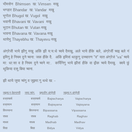
भीमसेन Bhimsen ख: Vimsen मखु
भण्डार Bhandar ख: Vandar मखु
भूगोल Bhugol ख: Vugol मखु
भवानी Bhavani ख: Vavani मखु
भूटान Bhutan ख: Vutan मखु
भावना Bhavana ख: Vavana मखु
थायेभु Thayebhu ख: Thayevu मखु
अंग्रेजी भाये झीगु मखु अकिं झी य:य:थे च्वये दैमखु, अले भाये हीके बले, अंग्रेजीं च्वइ बले नं
इमिगु हे नियम दुने च्वना: जक हीके दै. अकिं इमिसं थाकुगु उच्चारण "व" यात अंग्रेजं “va” च्वये
मा: धा:सा व हे नियम दुने च्वने मा:. कर्पिनिगु भाये झीसं हीके वा द्वोंक च्वये दैमखु. क्वये छुं
थुकिया दसु बिया च्वना.
झी थाये जुया च्वंगु व जुइमा:गु थथे ख: -
जुइमा:गु देवनागरी
जुया च्वंगु
छ्यलीगु अंग्रेजी
जुइमा:गु अंग्रेजी
वज्राचार्य बज्राचार्य Bajracharya Vajracharya
वज्रयान बज्रयान Bajrayana Vajrayana
विपस्सना बिपस्सना Bipassana Vipassana
राघव राघब Raghab Raghav
माधव माधब Madhab Madhav
विद्या बिद्या Bidya Vidya