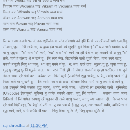
वीर यात Weera च्वइ Vir वा Veera च्वया मच्वं
विक्रम यात Wikrama च्वइ Vikram वा Vikrama च्वया मच्वं
विमल यात Wimala च्वइ Vimala च्वया मच्वं
जीवन यात Jeewan च्वइ Jeevan च्वया मच्वं
पवन यात Pawan च्वइ Pavan च्वया मच्वं
वरुण यात Waruna च्वइ Varuna च्वया मच्वं
जि थन क्यानाडाये १८ दं तक श्रीलंकाया संघ संस्थाये ववं इपिं लिसे ज्याखँ यायाँ थथे छयलीगु
सीकागु जुल. जिं स्वये ला, थाकुक (वा च्वकां क्वे म्हुतुसि दुने थिया:) "व" धया च्वने म्वायेक थथे
या:गु जुइमा:. "व" यात "ब" च्वयें, “va” यात "भ" च्वयें ला झी देशे नं श्रीलंकाये थें अ:पुगु "व"
छेले, च्वये हे बांलाइ थें नं खने दु. जिं स्वये नेवा: विद्वानपिनि पाखें थुकी विचा: याना स्वये बहजू.
यक्को मनूतये जिगु थ्व च्वसु, थ्व धापू मयये नं फु. य: मय: छखे तया: जुइमा:गु छु, जुया च्वन छु,
शुद्ध छु अशुद्ध छु निं थुइके माल. आ: त:दं निसें झी नं नेपाल राजकीय प्रज्ञा प्रतिष्ठान या दुने
नेपाल भाषा एकेडेमी दत. वयेक: ज: पिसं थुखे (सकसितं शुद्ध च्वयेगु, धायेगु स्यने) पाखे नं छुं
मिखा ब्वये मा:गु खने दु. जिं स्वये थ्व पाखे छक: बाँलाक बिचा: याये मा:गु हथाये हे खने दु.
अले इस्कुले निसें मस्तेत शुद्ध च्वयेगु, धायेगु स्यने माल. थौँकन्हे ला इन्टरनेट पाखें युनिकोड
(Unicode) छेलाबुलां थुकिया मू दक्के यक्को आपा: जूगु जिं चायेका. भलसा कया च्वना
छिक्पिसं नं जिं धायेत स्वयागु खँ थुइका दी अले मा:गु पला:, मा:गु ज्या न्ह्याका दी. नेपाल भाषा
एकेडेमीं पिहाँ वइगु "थायेभु" दं-पती ला फुक्क धयाथें हे शुद्ध जुल, आ: सकलें च्वमि, ब्वमिपिन्त नं
शुद्ध च्वये, ब्वने, धाये सयेके बी माल. जिगु विचा: थुलि हे, जिगु इनाप थुलि हे.
raj shrestha
at
11:30 PM