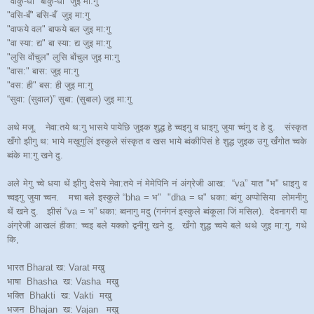
"वाकु-धी" बाकु-धी जुइ मा:गु
"वसि-बँ" बसि-बँ जुइ मा:गु
"वाफये वल" बाफये बल जुइ मा:गु
"वा स्या: द्य" बा स्या: द्य जुइ मा:गु
"लुसि वोंचुल" लुसि बोंचुल जुइ मा:गु
"वास:" बास: जुइ मा:गु
"वस: ही" बस: ही जुइ मा:गु
“सुवा: (सुवाल)” सुबा: (सुबाल) जुइ मा:गु
अथे मजू. नेवा:तये थ:गु भासये पायेछि जुइक शुद्ध हे च्वइगु व धाइगु जुया च्वंगु द हे दु. संस्कृत
खँगो झीगु थ: भाये मखुगुलिं इस्कुले संस्कृत व खस भाये ब्वंकीपिसं हे शुद्ध जुइक उगु खँगोत च्वके
ब्वंके मा:गु खने दु.
अले मेगु च्वे धया थें झीगु देसये नेवा:तये नं मेमेपिनि नं अंग्रेजी आख: “va” यात "भ" धाइगु व
च्वइगु जुया च्वन. मचा बले इस्कुले “bha = भ" "dha = ध" धका: ब्वंगु अप्पोसिया लोमनीगु
थें खने दु. झीसं “va = भ” धका: ब्वनागु मदु (गनंगनं इस्कुले ब्वंकूला जिं मसिल). देवनागरी या
अंग्रेजी आखलं हीका: च्वइ बले यक्को द्वनीगु खने दु. खँगो शुद्ध च्वये बले थथे जुइ मा:गु, गथे
कि,
भारत Bharat ख: Varat मखु
भाषा Bhasha ख: Vasha मखु
भक्ति Bhakti ख: Vakti मखु
भजन Bhajan ख: Vajan मखु