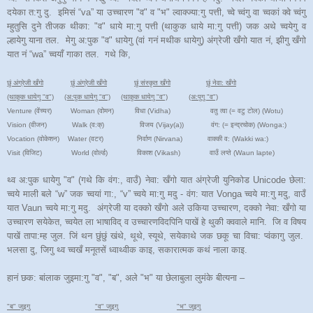
दयेका त:गु दु. इमिसं “va” या उच्चारण "व" व "भ" ल्वाक्ज्या:गु पत्ती, च्वे च्वंगु वा च्वकां क्वे च्वंगु
म्हुतुसि दुने तीजक थीका: "व" धाये मा:गु पत्ती (थाकुक धाये मा:गु पत्ती) जक अथे च्वयेगु व
ल्हायेगु याना तल. मेगु अ:पुक "व" धायेगु (वां गनं मथीक धायेगु) अंग्रेजी खँगो यात नं, झीगु खँगो
यात नं “wa” च्वयाँ गाका तल. गथे कि,
छुं अंग्रेजी खँगो
छुं अंग्रेजी खँगो
छुं संस्कृत खँगो
छुं नेवा: खँगो
(थाकुक धायेगु "व")
(अ:पुक धायेगु "व")
(थाकुक धायेगु "व")
(अ:पुगु "व")
Venture (वेंच्यर) Woman (वोमन) विधा (Vidha) वतु त्वा (= वटु टोल) (Wotu)
Vision (वीजन) Walk (व:क्) विजय (Vijay(a)) वंग: (= इन्द्रचोक) (Wonga:)
Vocation (वोकेशन) Water (वटर) निर्वाण (Nirvana) वाक्की व: (Wakki wa:)
Visit (विजिट) World (वोर्ल्ड) विकाश (Vikash) वाउँ लप्ते (Waun lapte)
थ्व अ:पुक धायेगु "व" (गथे कि वंग:, वाउँ) नेवा: खँगो यात अंग्रेजी युनिकोड Unicode छेला:
च्वये माली बले “w” जक च्वयां गा:, “v” च्वये मा:गु मदु - वंग: यात Vonga च्वये मा:गु मदु, वाउँ
यात Vaun च्वये मा:गु मदु. अंग्रेजी या दक्को खँगो अले उकिया उच्चारण, दक्को नेवा: खँगो या
उच्चारण सयेकेत, च्वयेत ला भाषाविद् व उच्चारणविदपिनि पाखें हे थुकी क्ववाले मानि. जि व विषय
पाखें तापा:म्ह जुल. जिं थन छुंछुं खंथे, थूथे, स्यूथे, सयेकाथे जक छकू चा विचा: प्वंकागु जुल.
भलसा दु, जिगु थ्व च्वखँ मनूतसें ध्वाथ्वीक काइ, सकारात्मक कथं नाला काइ.
हानं छक: बांलाक जुइमा:गु "व", "ब", अले "भ" या छेलाबुला लुमंके बीत्यना –
"ब" जुइगु
"व" जुइगु
"भ" जुइगु