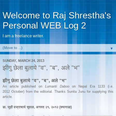
Welcome to Raj Shrestha's
Personal WEB Log 2
I am a freelance writer.
▼
SUNDAY, MARCH 24, 2013
झीगु छेला बुलाये "व", "ब", अले "भ"
झीगु छेला बुलाये "व", "ब", अले "भ"
An article published on
Lumanti Daboo
on Nepal Era 1133 (i.e.
2012
October
) from the editorial. Thanks Sunita Junu for supplying this
article.
डा.
जुही वज्राचार्य सुवाल, अगस्त २१, २०१२ (क्यानाडा)