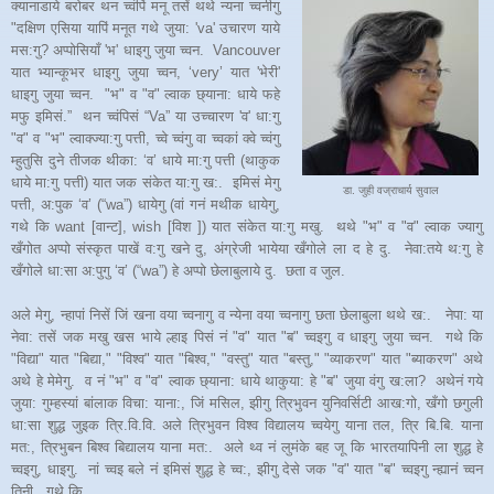
क्यानाडाये बरोबर थन च्वंपिं मनू तसें थथे न्यना च्वनीगु
"दक्षिण एसिया यापिं मनूत गथे जुया: 'va' उचारण याये
मस:गु? अप्पोसियाँ 'भ' धाइगु जुया च्वन. Vancouver
यात भ्यान्कूभर धाइगु जुया च्वन, ‘very’ यात 'भेरी'
धाइगु जुया च्वन. "भ" व "व" ल्वाक छ्याना: धाये फहे
मफु इमिसं.” थन च्वंपिसं “Va” या उच्चारण 'व' धा:गु
"व" व "भ" ल्वाक्ज्या:गु पत्ती, च्वे च्वंगु वा च्वकां क्वे च्वंगु
म्हुतुसि दुने तीजक थीका: ‘व’ धाये मा:गु पत्ती (थाकुक
धाये मा:गु पत्ती) यात जक संकेत या:गु ख:. इमिसं मेगु
डा. जुही वज्राचार्य सुवाल
पत्ती, अ:पुक ‘व’ (“wa”) धायेगु (वां गनं मथीक धायेगु,
गथे कि want [वान्ट], wish [विश ]) यात संकेत या:गु मखु. थथे "भ" व "व" ल्वाक ज्यागु
खँगोत अप्पो संस्कृत पाखें व:गु खने दु, अंग्रेजी भायेया खँगोले ला द हे दु. नेवा:तये थ:गु हे
खँगोले धा:सा अ:पुगु ‘व’ (“wa”) हे अप्पो छेलाबुलाये दु. छता व जुल.
अले मेगु, न्हापां निसें जिं खना वया च्वनागु व न्येना वया च्वनागु छता छेलाबुला थथे ख:. नेपा: या
नेवा: तसें जक मखु खस भाये ल्हाइ पिसं नं "व" यात "ब" च्वइगु व धाइगु जुया च्वन. गथे कि
"विद्या" यात "बिद्या," "विश्व" यात "बिश्व," "वस्तु" यात "बस्तु," "व्याकरण" यात "ब्याकरण" अथे
अथे हे मेमेगु. व नं "भ" व "व" ल्वाक छ्याना: धाये थाकुया: हे "ब" जुया वंगु ख:ला? अथेनं गये
जुया: गुम्हस्यां बांलाक विचा: याना:, जिं मसिल, झीगु त्रिभुवन युनिवर्सिटी आख:गो, खँगो छगुली
धा:सा शुद्ध जुइक त्रि.वि.वि. अले त्रिभुवन विश्व विद्यालय च्वयेगु याना तल, त्रि बि.बि. याना
मत:, त्रिभुबन बिश्व बिद्यालय याना मत:. अले थ्व नं लुमंके बह जू कि भारतयापिनी ला शुद्ध हे
च्वइगु, धाइगु. नां च्वइ बले नं इमिसं शुद्ध हे च्व:, झीगु देसे जक "व" यात "ब" च्वइगु न्ह्यानं च्वन
तिनी. गथे कि,