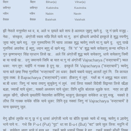
विहार बिहार Bihar(a) Vihar(a)
कविन्द्र कबिन्द्र Kabindra Kavindra
नविन नबिन Nabin Navin
वैशाक बैशाक Baishak Vaishak
झी नेपाले मनूतयेत थ्व व, ब, अले भ छ्यले बले साप हे अलमल जुइगु खने दु. जु नं छाये मजुइ -
नेवा:, संस्कृत, अंग्रेजी स्वता मछि मिले याये मा:गु. हानं झीथाये अप्पोथें इस्कुले हे शुद्ध स्यनीगु
जुया च्वंगु खने मदु. गुरु गुरुमापिन्त निं न्हापा लाक्क शुद्ध च्वयेगु स्यने मा:गु खने दु. थुगु पाखे
गुरुपिसं अपायेच: ई ब्यूगु, ध्यान ब्यूगु थें खने मदु. जिं “व” “ब” शुद्ध च्वये सयेकागु कन्या मन्दिर-रे
गुरु कृष्णचन्द्र सिंह प्रधान लिसे ख:. अले जिं अंग्रेजीं शुद्ध च्वये सयेकागु, धाये सयेकागु जिमी
बा या पाखें ख:. उगु जमानाये जिमि बा यात थ:गु नां अंग्रेजीं Vajracharya ("वज्राचार्य") च्वल
धका: नाग:तुग: याईपिं नं गाक्क हे दुगु ख:. इस्कुले जिं Vajracharya ("वज्राचार्य") च्वयेगु
याना बले छम्ह निम्ह गुरुपिसं “भज्राचार्य” ला धका: हेबाये चबाये याइगु आतलें लुमं नि. जि कायल
जुया तक्व: हे Bajracharya (“बज्राचार्य”) धका: हीकागु नं लुमं. गब्लें बा नं अशुद्ध च्वल धका:
ब्व:बी धका: जिगु नां च्वया तयागु सुचुकेगु नं लुमं. वयां लिपा यक्को विदेशी विद्वानत लिसे खँल्हा
बल्हा, ज्याखँ याये धुंका:, यक्को अध्ययन याये धुंका: तिनि थुलि बांलाक थुइके फत. नत्र ला झी
अपुक खँगो, खँभाये छ्यलीपिं नेवातयेत कर्पिनिगु थाकुगु छेलाबुला सयेकेत अ:पुगु मखु. यक्को हे
लीपा जिं गाक्क सयेके सीके याये धुका: तिनि दृढ नक्सां जिगु नां Vajracharya “वज्राचार्य” हे
याना छ्वयागु जुल.
मेगु झीसं लुमंके मा:गु छु नं दु धासां अंग्रेजी भाये या बोलि फुक्कं च्वये थें मखु, च्वयेगु व ल्हायेगु
भाये पाये य:. गथे कि P-u-t (Put) "पुट" धा:सा B-u-t (But) "बट" छाये जुल लिस: मदुनि थें
च्वं. सयेकेत अपुगु भाये नं मखु थ्व. गबलें च्वये धयाथें नियम हे मदु. गबलें यक्को थीथी नियम