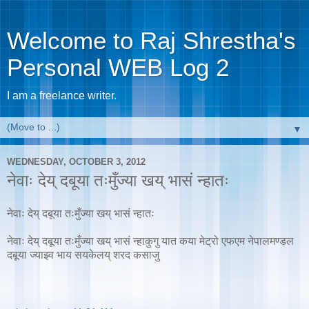
Welcome to Raj Shrestha's
Personal WEB Log 2
I am a freelance writer.
▼
WEDNESDAY, OCTOBER 3, 2012
नेवाः देय् दबूया तःमुँज्या खय् भासं न्हातः
नेवाः देय् दबूया तःमुँज्या खय् भासं न्हातः
नेवाः देय् दबूया तःमुँज्या खय् भासं न्हाकुगु यात कया मेट्रो एफएम नेपालमण्डल
दबूया ज्याझ्व भाय सयकेलय् शरद कसाजु