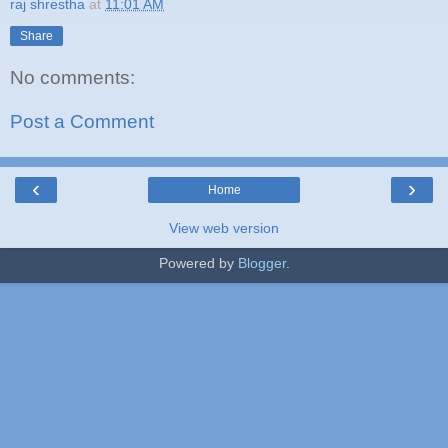
raj shrestha
at
11:01 AM
Share
No comments:
Post a Comment
‹
›
Home
View web version
Powered by
Blogger
.