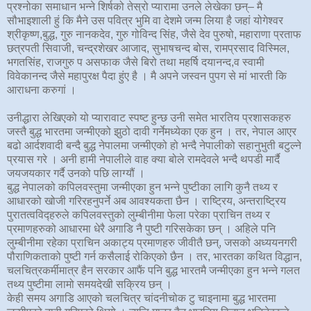
प्रश्नोका समाधान भन्ने शिर्षको तेस्रो प्यारामा उनले लेखेका छन्– मै
सौभाइशाली हुं कि मैने उस पवित्र भुमि वा देशमे जन्म लिया है जहां योगेश्वर
श्रीकृष्ण,बुद्ध, गुरु नानकदेव, गुरु गोविन्द सिंह, जैसे देव पुरुषो, महाराणा प्रताफ
छत्रपती सिवाजी, चन्द्रशेखर आजाद, सुभाषचन्द बोस, रामप्रसाद विस्मिल,
भगतसिंह, राजगुरु प असफाक जैसे बिरो तथा महर्षि दयानन्द,व स्वामी
विवेकानन्द जैसे महापुरक्ष पैदा हुंए है । मै अपने जस्वन पुपग से मां भारती कि
आराधना करुगां ।
उनीद्धारा लेखिएको यो प्यारावाट स्पष्ट हुन्छ उनी समेत भारतिय प्रशासकहरु
जस्तै बुद्ध भारतमा जन्मीएको झुठो दावी गर्नेमध्येका एक हुन । तर, नेपाल आएर
बढो आर्दशवादी बन्दै बुद्ध नेपालमा जन्मीएको हो भन्दै नेपालीको सहानुभुती बटुल्ने
प्रयास गरे । अनी हामी नेपालीले वाह क्या बोले रामदेवले भन्दै थपडी मार्दै
जयजयकार गर्दै उनको पछि लाग्यौं ।
बुद्ध नेपालको कपिलवस्तुमा जन्मीएका हुन भन्ने पुष्टीका लागि कुनै तथ्य र
आधारको खोजी गरिरहनुपर्ने अब आवश्यकता छैन । राष्ट्रिय, अन्तराष्ट्रिय
पुरातत्वविद्हरुले कपिलवस्तुको लुम्बीनीमा फेला परेका प्राचिन तथ्य र
प्रमाणहरुको आधारमा धेरै अगाडि नै पुष्टी गरिसकेका छन् । अहिले पनि
लुम्बीनीमा रहेका प्राचिन अकाट्य प्रमाणहरु जीवीतै छन्, जसको अध्ययनगरी
पौराणिकताको पुष्टी गर्न कसैलाई रोकिएको छैन । तर, भारतका कथित विद्धान,
चलचित्रकर्मीमात्र हैन सरकार आफैं पनि बुद्ध भारतमै जन्मीएका हुन भन्ने गलत
तथ्य पुष्टीमा लामो समयदेखी सक्रिय छन् ।
केही समय अगाडि आएको चलचित्र चांदनीचोक टु चाइनामा बुद्ध भारतमा