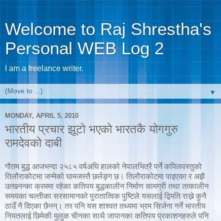
Welcome to Raj Shrestha's
Personal WEB Log 2
I am a freelance writer.
▼
MONDAY, APRIL 5, 2010
भारतीय प्रचार झूटो भएको भारतकै योगगुरु
रामदेवको दाबी
गौतम बुद्ध आजभन्दा २५८५ वर्षअघि हालको नेपालभित्रै पर्ने कपिलवस्तुको
तिलौराकोटमा जन्मेको घामजस्तै छर्लङ्ग छ। तिलौराकोटमा पाइएका र अझै
उत्खनन्का क्रममा रहेका कतिपय बुद्धकालीन निर्माण सामग्री तथा तत्कालीन
समयका चल्तीका सरसामानको पुरातात्विक पुष्टिले यसलाई द्विमति राख्ने कुनै
ठाउँ नै दिएका छैनन्। तर पनि यस शाश्वत तथ्यमा भ्रम सिर्जना गर्ने भारतीय
नियतलाई छिमेकी मुलुक चीनका साथै जापानका कतिपय प्रकाशनहरुले पनि