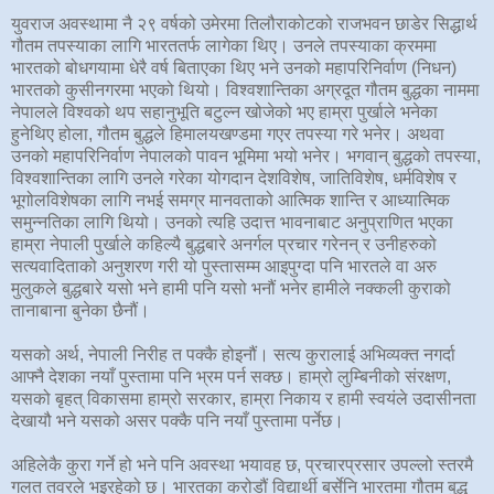
युवराज अवस्थामा नै २९ वर्षको उमेरमा तिलौराकोटको राजभवन छाडेर सिद्धार्थ
गौतम तपस्याका लागि भारततर्फ लागेका थिए। उनले तपस्याका क्रममा
भारतको बोधगयामा धेरै वर्ष बिताएका थिए भने उनको महापरिनिर्वाण (निधन)
भारतको कुसीनगरमा भएको थियो। विश्वशान्तिका अग्रदूत गौतम बुद्धका नाममा
नेपालले विश्वको थप सहानुभूति बटुल्न खोजेको भए हाम्रा पुर्खाले भनेका
हुनेथिए होला, गौतम बुद्धले हिमालयखण्डमा गएर तपस्या गरे भनेर। अथवा
उनको महापरिनिर्वाण नेपालको पावन भूमिमा भयो भनेर। भगवान् बुद्धको तपस्या,
विश्वशान्तिका लागि उनले गरेका योगदान देशविशेष, जातिविशेष, धर्मविशेष र
भूगोलविशेषका लागि नभई समग्र मानवताको आत्मिक शान्ति र आध्यात्मिक
समुन्नतिका लागि थियो। उनको त्यहि उदात्त भावनाबाट अनुप्राणित भएका
हाम्रा नेपाली पुर्खाले कहिल्यै बुद्धबारे अनर्गल प्रचार गरेनन् र उनीहरुको
सत्यवादिताको अनुशरण गरी यो पुस्तासम्म आइपुग्दा पनि भारतले वा अरु
मुलुकले बुद्धबारे यसो भने हामी पनि यसो भनौं भनेर हामीले नक्कली कुराको
तानाबाना बुनेका छैनौं।
यसको अर्थ, नेपाली निरीह त पक्कै होइनौं। सत्य कुरालाई अभिव्यक्त नगर्दा
आफ्नै देशका नयाँ पुस्तामा पनि भ्रम पर्न सक्छ। हाम्रो लुम्बिनीको संरक्षण,
यसको बृहत् विकासमा हाम्रो सरकार, हाम्रा निकाय र हामी स्वयंले उदासीनता
देखायौ भने यसको असर पक्कै पनि नयाँ पुस्तामा पर्नेछ।
अहिलेकै कुरा गर्ने हो भने पनि अवस्था भयावह छ, प्रचारप्रसार उपल्लो स्तरमै
गलत तवरले भइरहेको छ। भारतका करोडौं विद्यार्थी बर्सेनि भारतमा गौतम बुद्ध