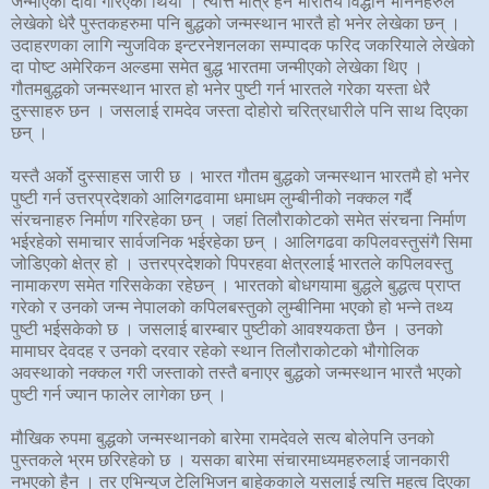
जन्मीएको दावी गरिएको थियो । त्यत्ति मात्र हैन भारतिय विद्धान भनिनेहरुले
लेखेको धेरै पुस्तकहरुमा पनि बुद्धको जन्मस्थान भारतै हो भनेर लेखेका छन् ।
उदाहरणका लागि न्युजविक इन्टरनेशनलका सम्पादक फरिद जकरियाले लेखेको
दा पोष्ट अमेरिकन अल्डमा समेत बुद्ध भारतमा जन्मीएको लेखेका थिए ।
गौतमबुद्धको जन्मस्थान भारत हो भनेर पुष्टी गर्न भारतले गरेका यस्ता धेरै
दुस्साहरु छन । जसलाई रामदेव जस्ता दोहोरो चरित्रधारीले पनि साथ दिएका
छन् ।
यस्तै अर्को दुस्साहस जारी छ । भारत गौतम बुद्धको जन्मस्थान भारतमै हो भनेर
पुष्टी गर्न उत्तरप्रदेशको आलिगढवामा धमाधम लुम्बीनीको नक्कल गर्दै
संरचनाहरु निर्माण गरिरहेका छन् । जहां तिलौराकोटको समेत संरचना निर्माण
भईरहेको समाचार सार्वजनिक भईरहेका छन् । आलिगढवा कपिलवस्तुसंगै सिमा
जोडिएको क्षेत्र हो । उत्तरप्रदेशको पिपरहवा क्षेत्रलाई भारतले कपिलवस्तु
नामाकरण समेत गरिसकेका रहेछन् । भारतको बोधगयामा बुद्धले बुद्धत्व प्राप्त
गरेको र उनको जन्म नेपालको कपिलबस्तुको लुम्बीनिमा भएको हो भन्ने तथ्य
पुष्टी भईसकेको छ । जसलाई बारम्बार पुष्टीको आवश्यकता छैन । उनको
मामाघर देवदह र उनको दरवार रहेको स्थान तिलौराकोटको भौगोलिक
अवस्थाको नक्कल गरी जस्ताको तस्तै बनाएर बुद्धको जन्मस्थान भारतै भएको
पुष्टी गर्न ज्यान फालेर लागेका छन् ।
मौखिक रुपमा बुद्धको जन्मस्थानको बारेमा रामदेवले सत्य बोलेपनि उनको
पुस्तकले भ्रम छरिरहेको छ । यसका बारेमा संचारमाध्यमहरुलाई जानकारी
नभएको हैन । तर एभिन्युज टेलिभिजन बाहेककाले यसलाई त्यत्ति महत्व दिएका