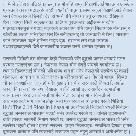
जन्मेको इतिहास पढिरहेका छन्। हामीचाँहि हाम्रा विद्यार्थीलाई भारतका एक/एक
प्रान्तको नक्सा पढाइरहेका छौं, त्यहाँको पाठ्यक्रममा स्कुले विद्यार्थीलाई नेपाल
भन्ने देश उत्तरको छिमेकी देश हो भन्ने पनि बोध गराउनु आवश्यक देखिएको
छैन। हाम्रा निजी स्कुलहरुका कतिपय पुस्तकहरु अझैसम्म भारतीय
पाठ्यक्रमअनुसार पढाइ भइरहेको अवस्थामा पनि हाम्रा निकायहरु मौन छन् र
खोजीको सट्टा भनिरहेका छन् कि उनीहरुलाई यो जानकारी नै छैन। भारतमा
जाने पर्यटकले पढ्ने टुरिस्ट गाइड बुक, ट्राभल लग तथा पर्यटक
पथप्रदर्शकहरुले दिने जानकारीमा सर्वत्र यस्तै अनर्गल प्रचार छ।
उत्तरको छिमेकी देश चीनका केही निकायले पनि बुद्धको जन्मस्थलबारे गलत
प्रचार गराइरहेका छन्। नेपालमा नेपाल चीन मैत्री संघको कार्यालय छ।
त्यसले तिब्बतलाई चीनको अविभाज्य भाग हो भनेर नेपालको प्रत्येक पुस्तालई
घोकाउन अनेकन सामग्री जनस्तरमा पस्किरहेको छ। नेपाली भाषामा तिब्बत
चीनको स्वशासित क्षेत्र हो भनेर बुझाउने र चीन सरकारले तिब्बत लिएपछि
भएको विकासको अवस्था देखाउन बर्सेनि लाखौं डलर खर्चेर काठमाडौंमा
कार्यक्रम गरिन्छ तर तिब्बती धार्मिक नेता दलाई लामा र तिब्बतीको
स्वतन्त्रताको माग जायज होइन भन्ने प्रचारका लागि तयार गरेको भिडियो
सिडी The 3.14 Riots in Lhasa मा उद्घोषकले सिडीको ४१औं मिनेटमा
बुद्धको जन्मस्थल भारतमा भएको भनेर उल्लेख गरेको छ। चीनले बुद्धसम्बन्धी
कति त्यस्ता सामग्री निर्माण गरेको छ, जसमा बुद्धको जन्मस्थल भारत हो भनेर
उल्लेख भएको होला? हाम्रो सरकार, हाम्रा निकायहरु, सम्बन्धित देशका हाम्रा
दूतावास कतैबाट पनि त्यसलाई सच्याउने पहल नहुनु आश्चर्य र अशोभनीय हो।