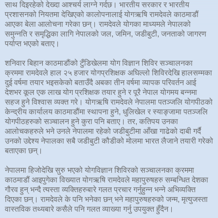
साथ दिइरहेको देख्दा आश्चर्य लाग्ने गर्दछ। भारतीय सरकार र भारतीय
प्रशासनको नियतमा देखिएको कालोपनालाई योगऋषि रामदेवले काठमाडौं
आएका बेला आलोचना गरेका छन्। रामदेवले योगका माध्यमले नेपालको
समुन्नति र समृद्धिका लागि नेपालको जल, जमिन, जडीबुटी, जनताको जागरण
पर्याप्त भएको बताए।
शनिवार बिहान काठमाडौंको टुँडिखेलमा योग विज्ञान शिविर सञ्चालनका
क्रममा रामदेवले हाल २५ हजार योगप्रशिक्षक अघिल्लो शिविरदेखि हालसम्मका
दुई वर्षमा तयार भइसकेको बताउँदै अबका तीन वर्षमा व्यापक परिवर्तन आई
देशभर कूल एक लाख योग प्रशिक्षक तयार हुने र पूरै नेपाल योगमय बन्नमा
सहज हुने विश्वास व्यक्त गरे। योगऋषि रामदेवले नेपालमा पतञ्जलि योगपीठको
केन्द्रीय कार्यालय काठमाडौंमा स्थापना हुने, धुलिखेल र स्याङ्जामा पतञ्जलि
योगपीठहरुको सञ्चालन हुने कुरा पनि बताए। तर, कतिपय उनका
आलोचकहरुले भने उनले नेपालमा रहेको जडीबुटीमा आँखा गाढेको दाबी गर्दै
उनको उद्देश्य नेपालका सबै जडीबुटी कौडीको मोलमा भारत लैजाने तयारी गरेको
बताएका छन्।
नेपालमा हिजोदेखि सुरु भएको योगविज्ञान शिविरको सञ्चालनका क्रममा
काठमाडौं आइपुगेका विख्यात योगऋषि रामदेवले महापुरुषहरु सम्बन्धित देशका
गौरव हुन् भन्दै त्यस्ता व्यक्तिहरुबारे गलत प्रचार गर्नुहुन्न भन्ने अभिव्यक्ति
दिएका छन्। रामदेवले के पनि भनेका छन् भने महापुरुषहरुको जन्म, मृत्युजस्ता
वास्तविक तथ्यबारे कसैले पनि गलत व्याख्या गर्नु उपयुक्त हुँदैन।