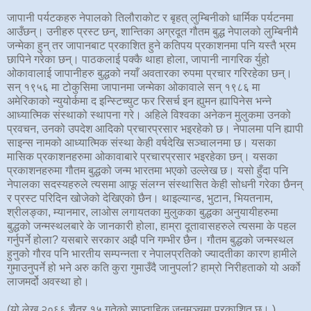
जापानी पर्यटकहरु नेपालको तिलौराकोट र बृहत् लुम्बिनीको धार्मिक पर्यटनमा
आउँछन्। उनीहरु प्रस्ट छन्, शान्तिका अग्रदूत गौतम बुद्ध नेपालको लुम्बिनीमै
जन्मेका हुन् तर जापानबाट प्रकाशित हुने कतिपय प्रकाशनमा पनि यस्तै भ्रम
छापिने गरेका छन्। पाठकलाई पक्कै थाहा होला, जापानी नागरिक र्युहो
ओकावालाई जापानीहरु बुद्धको नयाँ अवतारका रुपमा प्रचार गरिरहेका छन्।
सन् १९५६ मा टोकुसिमा जापानमा जन्मेका ओकावाले सन् १९८६ मा
अमेरिकाको न्युयोर्कमा द इन्स्टिच्युट फर रिसर्च इन ह्युमन ह्यापिनेस भन्ने
आध्यात्मिक संस्थाको स्थापना गरे। अहिले विश्वका अनेकन मुलुकमा उनको
प्रवचन, उनको उपदेश आदिको प्रचारप्रसार भइरहेको छ। नेपालमा पनि ह्यापी
साइन्स नामको आध्यात्मिक संस्था केही वर्षदेखि सञ्चालनमा छ। यसका
मासिक प्रकाशनहरुमा ओकावाबारे प्रचारप्रसार भइरहेका छन्। यसका
प्रकाशनहरुमा गौतम बुद्धको जन्म भारतमा भएको उल्लेख छ। यसो हुँदा पनि
नेपालका सदस्यहरुले त्यसमा आफू संलग्न संस्थासित केही सोधनी गरेका छैनन्
र प्रस्ट परिदिन खोजेको देखिएको छैन। थाइल्यान्ड, भुटान, भियतनाम,
श्रीलङ्का, म्यानमार, लाओस लगायतका मुलुकका बुद्धका अनुयायीहरुमा
बुद्धको जन्मस्थलबारे के जानकारी होला, हाम्रा दूतावासहरुले त्यसमा के पहल
गर्नुपर्ने होला? यसबारे सरकार अझै पनि गम्भीर छैन। गौतम बुद्धको जन्मस्थल
हुनुको गौरव पनि भारतीय सम्पन्नता र नेपालप्रतिको ज्यादतीका कारण हामीले
गुमाउनुपर्ने हो भने अरु कति कुरा गुमाउँदै जानुपर्ला? हाम्रो निरीहताको यो अर्को
लाजमर्दो अवस्था हो।
(यो लेख २०६६ चैत्र १५ गतेको साप्ताहिक जनमञ्चमा प्रकाशित छ। )