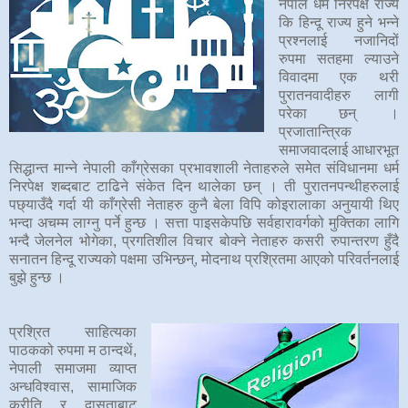
नेपाल धर्म निरपेक्ष राज्य
कि हिन्दू राज्य हुने भन्ने
प्रश्नलाई नजानिदों
रुपमा सतहमा ल्याउने
विवादमा एक थरी
पुरातनवादीहरु लागी
परेका छन् ।
प्रजातान्त्रिक
समाजवादलाई आधारभूत
सिद्धान्त मान्ने नेपाली काँग्रेसका प्रभावशाली नेताहरुले समेत संविधानमा धर्म
निरपेक्ष शब्दबाट टाढिने संकेत दिन थालेका छन् । ती पुरातनपन्थीहरुलाई
पछ्याउँदै गर्दा यी काँग्रेसी नेताहरु कुनै बेला विपि कोइरालाका अनुयायी थिए
भन्दा अचम्म लाग्नु पर्ने हुन्छ । सत्ता पाइसकेपछि सर्वहारावर्गको मुक्तिका लागि
भन्दै जेलनेल भोगेका, प्रगतिशील विचार बोक्ने नेताहरु कसरी रुपान्तरण हुँदै
सनातन हिन्दू राज्यको पक्षमा उभिन्छन्, मोदनाथ प्रश्रितमा आएको परिवर्तनलाई
बुझे हुन्छ ।
प्रश्रित साहित्यका
पाठकको रुपमा म ठान्दथें,
नेपाली समाजमा व्याप्त
अन्धविश्वास, सामाजिक
कुरीति र दासताबाट