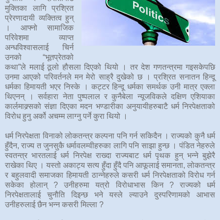
मुक्तिका लागि प्रश्रित
प्रेरणादायी व्यक्तित्व हुन्
। आफ्नो सामाजिक
परिवेशमा व्याप्त
अन्धविश्वासलाई चिर्न
उनको “भूतप्रेतको
कथा”ले मलाई ठूलो हौसला दिएको थियो । तर देश गणतन्त्रमा गइसकेपछि
उनमा आएको परिवर्तनले मन मेरो साह्रै दुखेको छ । प्रश्रित सनातन हिन्दू
धर्मका हिमायती भएर निस्के । कट्टर हिन्दू धर्मका समर्थक उनी मात्र एक्ला
थिएनन् । सर्वहारा नेता पुष्पलाल र कुनैबेला न्यूजविकले दक्षिण एशियाका
कार्लमाक्र्सको संज्ञा दिएका मदन भण्डारीका अनुयायीहरुबाटै धर्म निरपेक्षताको
विरोध हुनु अर्को अचम्म लाग्नु पर्ने कुरा थियो ।
धर्म निरपेक्षता विनाको लोकतन्त्र कल्पना पनि गर्न सकिदैन । राज्यको कुनै धर्म
हुँदैन, राज्य त जुनसुकै धर्मावलम्वीहरुका लागि पनि साझा हुन्छ । पंडित नेहरुले
स्वतन्त्र भारतलाई धर्म निरपेक्ष राख्दा राज्यबाट धर्म पृथक हुन् भन्ने बुझेरै
राखेका थिए । यस्तो अकाट्य सत्य हुँदा हुँदै पनि आफूलाई समानता, लोकतन्त्र
र बहुलवादी समाजका हिमायती ठान्नेहरुले कसरी धर्म निरपेक्षताको विरोध गर्न
सकेका होलान् ? उनीहरुमा यत्रो विरोधाभास किन ? राज्यको धर्म
निरपेक्षतालाई चुनौति दिइन्छ भने यस्ले ल्याउने दुस्परिणामको आभास
उनीहरुलाई छैन भन्न कसरी मिल्ला ?