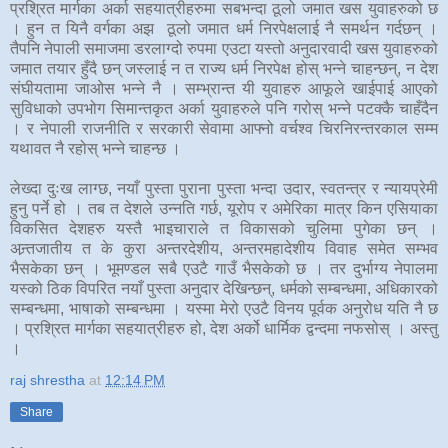
प्रश्रित मार्गका अर्का सहयात्रीहरुमा सबभन्दा ठूलो जमात खस युवाहरुको छ
। हुन त यिनै वर्गका अझ ठूलो जमात धर्म निरपेक्षलाई नै समर्थन गर्दछन् ।
तैपनि नेपाली समाजमा डरलाग्दो रुपमा एउटा यस्तो अनुदारवादी खस युवाहरुको
जमात तयार हुँदै छन् जस्लाई न त राज्य धर्म निरपेक्ष होस् भन्ने चाहन्छन्, न देश
संघीयतामा जाओस भन्ने नै । सम्भ्रान्त यी युवाहरु आफूले खाईपाई आएको
सुविधाको उपभोग सिमान्तकृत अर्का युवाहरुले पनि गरोस् भन्ने पटक्कै चाहँदैन
। र नेपाली राजनीति र सरकारी सेवामा आफ्नो वर्चश्व चिरनिरन्तरकाल सम्म
यथावत नै रहोस् भन्ने चाहन्छ ।
लेख्दा दुःख लाग्छ, नयाँ पुस्ता पुराना पुस्ता भन्दा उदार, स्वतन्त्र र न्यायप्रेमी
हुनु पर्ने हो । तब त देशले उन्नति गर्छ, यूरोप र अमेरिका मात्र किन एसियाका
विकसित देशहरु यस्तै भाइचाराले त विकासको चुलिमा पुगेका छन् ।
अन्र्तजातीय त के कुरा अन्तरदेशीय, अन्तरमहादेशीय विवाह समेत सम्भव
भैसकेका छन् । भूमण्डल सबै एउटै गाउँ भैसकेको छ । तर दुर्भाग्य नेपालमा
यस्को ठिक विपरित नयाँ पुस्ता अनुदार देखिन्छन्, धर्मको सम्बन्धमा, अधिकारको
सम्बन्धमा, भाषाको सम्बन्धमा । यस्मा मेरो एउटै विनय पूर्वक अनुरोध यति नै छ
। प्रश्रित मार्गका सहयात्रीहरु हो, देश अर्को धार्मिक द्वन्दमा नफसोस् । अस्तु
।
raj shrestha
at
12:14 PM
Share