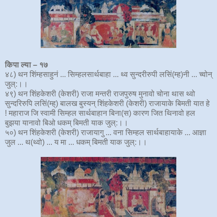
किपा ल्या – १७
४८) थन शिंम्हसाहुनं ... सिम्हलसार्थबाहा ... थ्व सुन्दरीरुपी लसिं(म्ह)नी ... च्वोन्
जुल्:।।
४९) थन शिंहकेशरी (केशरी) राजा मन्तरी राजपुरुष मुनावो चोना थास थ्वो
सुन्दरिरुपि लसिं(म्ह्) बालख बुस्यन् शिंहकेशरी (केशरी) राजायाके बिमती यात हे
! महाराज जि स्वामी सिम्हल सार्थबाहान बिना(स) कारण जित थिनावो हल
बुझया यानावो बिओ धकम् बिमती याक जुल्:।।
५०) थन शिंहकेशरी (केशरी) राजायागु ... वना सिम्हल सार्थबाहायाके ... आज्ञा
जुल ... थ(थ्वो) ... य मा ... धकम् बिमती याक जुल्:।।