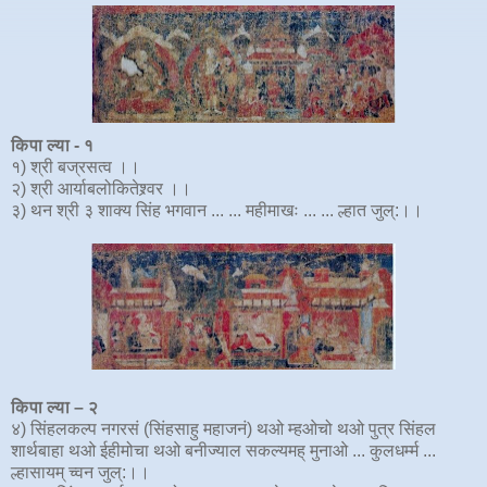
किपा ल्या - १
१) श्री बज्रसत्व ।।
२) श्री आर्याबलोकितेश्र्वर‍ ।।
३) थन श्री ३ शाक्य सिंह भगवान ... ... महीमाखः ... ... ल्हात जुल्:।।
किपा ल्या –
२
४) सिंहलकल्प नगरसं (सिंहसाहु महाजनं) थओ म्हओचो थओ पुत्र सिंहल
शार्थबाहा थओ ईहीमोचा थओ बनीज्याल सकल्यमह् मुनाओ ... कुलधर्म्म ...
ल्हासायम् च्वन जुल्:।।