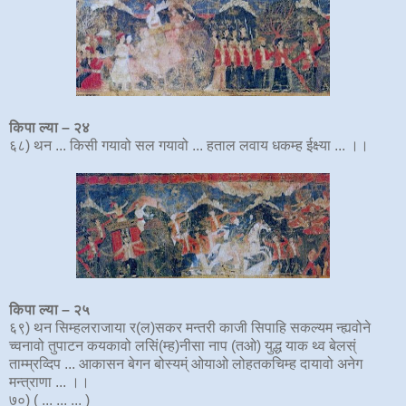
किपा ल्या
–
२४
६८) थन ... किसी गयावो सल गयावो ... हताल लवाय धकम्ह ईक्ष्या ... ।।
किपा ल्या
–
२
५
६९) थन सिम्हलराजाया र(ल)सकर मन्तरी काजी सिपाहि सकल्यम न्ह्यवोने
च्वनावो तुपाटन कयकावो लसिं(म्ह)नीसा नाप (तओ) युद्ध याक थ्व बेलस्ं
ताम्म्रव्दिप ... आकासन बेगन बोस्यम्ं ओयाओ लोहतकचिम्ह दायावो अनेग
मन्त्राणा ... ।।
७०) ( ... ... ... )