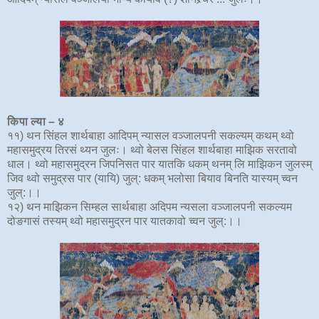
किपा ल्या – ४
११) थन सिंहल शार्थबाहा आदिपम् न्यासल वञ्जालपनी सकल्यम् कथम् थ्वो
महासमुद्रय तिरसं थ्यन जुलः। थ्वो बेलस सिंहल शार्थबाहा माझिक सरतावो
धाल। थ्वो महासमुद्रन जिपनिसत पार यातकि धकम् थनम् लि माझिकन जुलस्म्
जिव थ्वो समुद्रस पार (यायि) जुल्: धकम् भलोसा बियाव बिनति यास्यम् च्वन
जुल्:।।
१२) थन माझिकन सिम्हल सार्थबाहा अदिपम न्यसला वञ्जालपनी सकल्यम
दोङगासं तस्यम् थ्वो महासमुद्रन पार यातकावो च्वन जुल्:।।