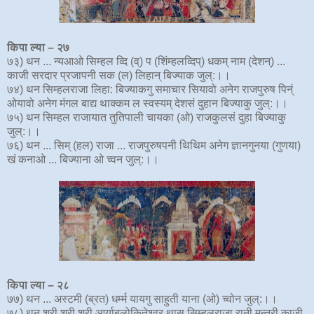
किपा ल्या
–
२७
७३) थन ... न्यआओ सिम्हल व्दि (व्) प (शिंम्हलव्दिप्) धकम् नाम (देशन्) ...
काजी सरदार प्रजापनी सक (ल) लिहान् बिज्याक जुल्:।।
७४) थन सिम्हलराजा लिहा: बिज्याकगु समाचार सियावो अनेग राजपुरुष पिन्ं
ओयावो अनेग मंगल बाद्य थाक्कम ल स्वस्यम् देशसं दुहान बिज्याकु जुल्:।।
७५) थन सिम्हल राजायात तुतिपाली चायका (ओ) राजकुलसं दुहा बिज्याकु
जुल्:।।
७६) थन ... सिम् (हल) राजा ... राजपुरुषपनी थिथिम अनेग ज्ञानगुनया (गुणया)
खं कनाओ ... बिज्याना ओ च्वन जुल्:।।
किपा ल्या
–
२८
७७) थन ... अस्टमी (ब्रत) धर्म्म यायगु साहुती याना (ओ) च्वोन जुल्:।।
७८) थन श्री श्री श्री आर्याबलोकितेश्र्वर‍ थास सिम्हलराजा रानी मन्तरी काजी