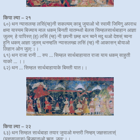
किपा ल्या
–
२
१
६०) थन न्यासलम्ह लसिं(म्ह)नी सकल्यम् काबु जुयाओ भो स्वामी जिमिगु अपराध
क्षमा यास्यम बिज्याय माल धकम् बिनती यातम्थ्वो बेलस सिम्हलसार्थबाहान आज्ञा
जुलम् हे पापिस्त् (ह्) लसिं (म्ह) नी छपनी छम्ह थन च्वने मदु थओ देशस्ं च्वना
हुनि धकम् आज्ञा जुलम् थनम्हलि न्यासलम्ह्म लसिं (म्ह) नी आकासन् बोयाओ
लिहान ओन जुल्:।।
६१) थन राजा रानी ... रुप ... सिम्हल सार्थबाहायात राजा याय धकम् साहुती
याको ... ।।
६२) थन ... सिम्हल सार्थबाहायाके बिमती यात।।
किपा ल्या
–
२२
६३) थन सिम्हल सार्थबाहा तयार जुयाओ मन्तरी निम्हम् जज्ञसालास्ं
(यज्ञसालास) बिज्यानाओ च्वन जुल्:।।