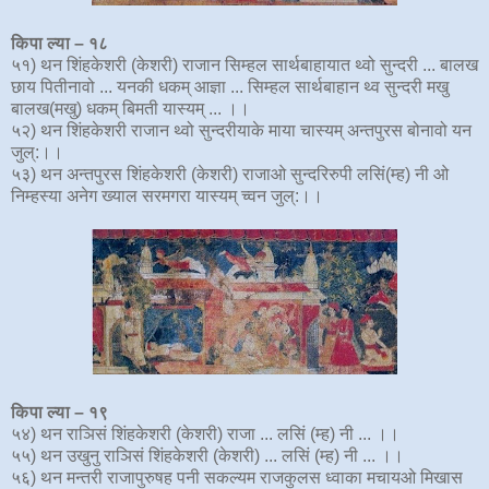
किपा ल्या – १८
५१) थन शिंहकेशरी (केशरी) राजान सिम्हल सार्थबाहायात थ्वो सुन्दरी ... बालख
छाय पितीनावो ... यनकी धकम् आज्ञा ... सिम्हल सार्थबाहान थ्व सुन्दरी मखु
बालख(मखु) धकम् बिमती यास्यम् ... ।।
५२) थन शिंहकेशरी राजान थ्वो सुन्दरीयाके माया चास्यम् अन्तपुरस बोनावो यन
जुल्:।।
५३) थन अन्तपुरस शिंहकेशरी (केशरी) राजाओ सुन्दरिरुपी लसिं(म्ह) नी ओ
निम्हस्या अनेग ख्याल सरमगरा यास्यम् च्वन जुल्:।।
किपा ल्या – १
९
५४) थन राञिसं शिंहकेशरी (केशरी) राजा ... लसिं (म्ह) नी ... ।।
५५) थन उखुनु राञिसं शिंहकेशरी (केशरी) ... लसिं (म्ह) नी ... ।।
५६) थन मन्तरी राजापुरुषह पनी सकल्यम राजकुलस ध्वाका मचायओ मिखास