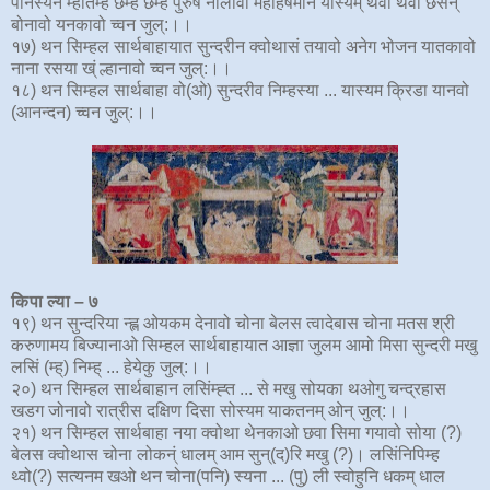
पनिस्यन म्हतिम्ह छम्ह छम्ह पुरुष नालावो महाहर्षमान यास्यम् थवो थवो छेंसन्ं
बोनावो यनकावो च्वन जुल्:।।
१७) थन सिम्हल सार्थबाहायात सुन्दरीन क्वोथासं तयावो अनेग भोजन यातकावो
नाना रसया ख्ं ल्हानावो च्वन जुल्:।।
१८) थन सिम्हल सार्थबाहा वो(ओ) सुन्दरीव निम्हस्या ... यास्यम क्रिडा यानवो
(आनन्दन) च्वन जुल्:।।
किपा ल्या –
७
१९) थन सुन्दरिया न्ह्ल ओयकम देनावो चोना बेलस त्वादेबास चोना मतस श्री
करुणामय बिज्यानाओ सिम्हल सार्थबाहायात आज्ञा जुलम आमो मिसा सुन्दरी मखु
लसिं (म्ह्) निम्ह् ... हेयेकु जुल्:।।
२०) थन सिम्हल सार्थबाहान लसिंम्ह्त ... से मखु सोयका थओगु चन्द्रहास
खडग जोनावो रात्रीस दक्षिण दिसा सोस्यम याकतनम् ओन् जुल्:।।
२१) थन सिम्हल सार्थबाहा नया क्वोथा थेनकाओ छवा सिमा गयावो सोया (?)
बेलस क्वोथास चोना लोकन्ं धालम् आम सुन्(द)रि मखु (?)। लसिंनिपिम्ह
थ्वो(?) सत्यनम खओ थन चोना(पनि) स्यना ... (पु) ली स्वोहुनि धकम् धाल