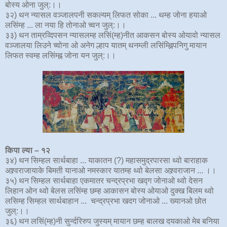
बोस्य ओना जुल्:।।
३२) थन न्यासल वञ्जालपनी सकल्यम् लिफत सोका ... थम्ह जोना हयाओ
लसिंम्ह ... ला नया हि तोनाओ च्वन जुल्:।।
३३) थन ताम्रव्दिपसन न्यासलम्ह लसिं(म्ह)नीत आकसन बोस्य ओयावो न्यासल
वञ्जालया लिउने च्वोना ओ अनेग ल्हाप यातम् थनम्ली लसिंम्ह्निपनिगु मायान
लिफत स्वम्ह लसिंम्ह्न जोना यन जुल्:।।
किपा ल्या – १
२
३४) थन सिम्हल सार्थबाहा ... याकातन (?) महासमुद्रपारसा थ्वो बाराहाक
अश्र्वराजायाके बिमती यानाओ नमस्कार यातम्ह थ्वो बेलसा अश्र्वराजान ... ।।
३५) थन सिम्हल सार्थबाहा एकमातर चन्द्रप्रभा खद्ग जोनाओ थ्वो देसन
लिहान ओन थ्वो बेलस लसिंम्ह छम्ह आकासन बोस्य ओयाओ दुक्ख बिलम थ्वो
लसिम्ह सिम्हल सार्थबाहान ... चन्द्रप्रभा खदग जोनाओ ... ख्यानओ छोत
जुल्:।।
३६) थन लसिं(म्ह)नी सुर्न्दरिरुप जुस्यम् मायान छम्ह बालख दयकाओ मेब बनिया