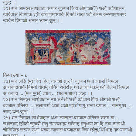
जुल्:।।
२२) थन सिम्हलसार्थबाहा पत्यार जुस्यम् लिहा ओयाओ(?) थओ क्वोथासन
त्वादेवास बिज्याक श्री करुणामययाके बिमती याक थ्वो बेलस करुणामयनम्ह
उपदेस बियाओ अन्तर ध्यान जुल्:।।
किपा ल्या – ८
२३) थन लसिं (म्) निय न्हेल्ं चायओ सुन्दरी जुस्यम् थवो स्वामी सिम्हल
सार्थबाहायाके बिमती यातम् थनिय रात्रीस्ं गन झाया धकम् थ्वो बेलस सिम्हल
सार्थबाहा ... (मल मुत्र) त्याग ... (धकम् धाल) जुल्:।।
२४) थन सिम्हल सार्थबाहान न्या सनेओ थओ कोथान पिहा ओयओ थओ
वञ्जाल पनिस्त ... सलातओ थओ थओ म्होचोयागु अनेग ख्याल ... यानगु ख …
स्यम् च्वन जुल्:।।
२५) थन सिम्हल सार्थबाहान थओ न्यासला वञ्जाल पनिस्त सतय या ...
सकस्यम् म्होको सुन्दरी मखु न्यासलम्ह्म लसिंम्ह मनुक्षया ला हि नया तोनाओ
चोनिपिम्ह सत्येन खओ धकम् न्यासल वञ्जालया जिव म्होचू थिथिम्ह मत यानाओ
च्वन जुल्:।।