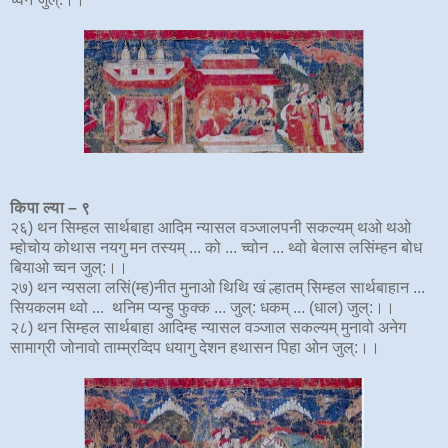
किपा ल्या – ९
२६) थन सिम्हल सार्थबाहा आदिम न्यासल वञ्जालपनी सकल्यम् थओ थओ
म्होचोय कोथास नयगु मन तस्यम् ... को ... च्वोन ... थ्वो बेलास लसिंम्हन बोध
बियाओ च्वन जुल्:।।
२७) थन न्यसला लसिं(म्ह)नीत मुनाओ थिथि खं ल्हातम् सिम्हल सार्थबाहान ...
सियकलम थ्वो ... थनिम प्यन्हु फुक्क ... जुल्: धकम् ... (धाल) जुल्:।।
२८) थन सिम्हल सार्थबाहा आदिम्ह न्यासल वञ्जाल सकल्यम् मुनावो अनेग
सामाग्री जोनावो ताम्म्रव्दिप धयागु देशन हथासन पिहा ओन जुल्:।।