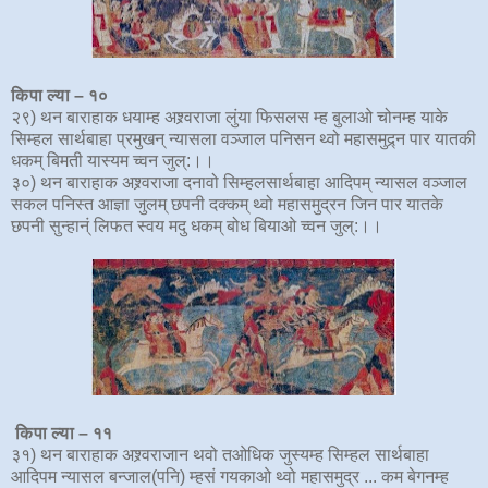
किपा ल्या – १०
२९) थन बाराहाक धयाम्ह अश्र्वराजा लुंया फिसलस म्ह बुलाओ चोनम्ह याके
सिम्हल सार्थबाहा प्रमुखन् न्यासला वञ्जाल पनिसन थ्वो महासमुद्र्न पार यातकी
धकम् बिमती यास्यम च्वन जुल्:।।
३०) थन बाराहाक अश्र्वराजा दनावो सिम्हलसार्थबाहा आदिपम् न्यासल वञ्जाल
सकल पनिस्त आज्ञा जुलम् छपनी दक्कम् थ्वो महासमुद्रन जिन पार यातके
छपनी सुन्हान्ं लिफत स्वय मदु धकम् बोध बियाओ च्वन जुल्:।।
किपा ल्या – ११
३१) थन बाराहाक अश्र्वराजान थवो तओधिक जुस्यम्ह सिम्हल सार्थबाहा
आदिपम न्यासल बन्जाल(पनि) म्हसं गयकाओ थ्वो महासमुद्र ... कम बेगनम्ह