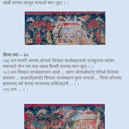
खोबी तस्यम अरभुत चायाओ च्वन जुल्:।।
किपा ल्या – २०
५७) थन मन्तरी थमनम् ओनावो सिम्हल सार्थबाहायाके राजकुलस ध्वाका
मचायावो चोन गथे याय धकम् बिनती यास्यम् च्वन जुल्:।।
५८) थन सिम्हल सार्थबाहायान आओ ... खदग जोनाओम(न्) तरिओ लिस्यम
हतासन ... कआओ(कावो) सिम्हल सार्थबाहान कुता थनाओ ... सिसा कोस्यम्
हतकलम् थ्वो बेलस्ं न्यासलम्ह लसिं(म्ह)नी ...।।
५९) थन ... ।।