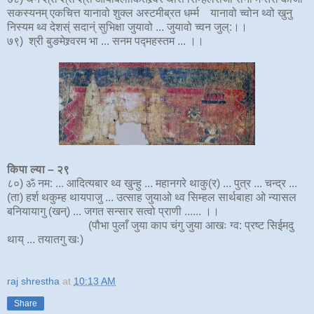
सकस्यनम् एकचित्त यानावो शुक्ल अस्टमीब्रत धर्म्म यानावो च्वोन थ्वो खुनु
निस्यम थ्व देशस्ं सदान्ं सुभिक्षा जुयावो ... जुयावो च्वन जुल्:।।
७९) श्री बुङमेश्र्वर‍म भा ... सनम पद्महस्तम ... ।।
किपा ल्या
–
२
९
८०) ॐ नम: ... आदित्यबार थ्व खुन्हु ... महानगरे थाकु(र) ... पुत्र ... चन्द्र ...
(ता) हर्श थकुम्ह थायपाजु ... उत्साह जुयाओ थ्व सिम्हल सार्थबाहा ओ न्यासल
बनियायागु (खन्) ... जगत सन्सार सत्वो प्राणी ...... ।।
(पौभा पुलाँ जुया काप चंगु जुया आखः ग्व: प्रष्ट सिईमदु
थाय् ... तयातगु खः)
raj shrestha
at
10:13 AM
Share