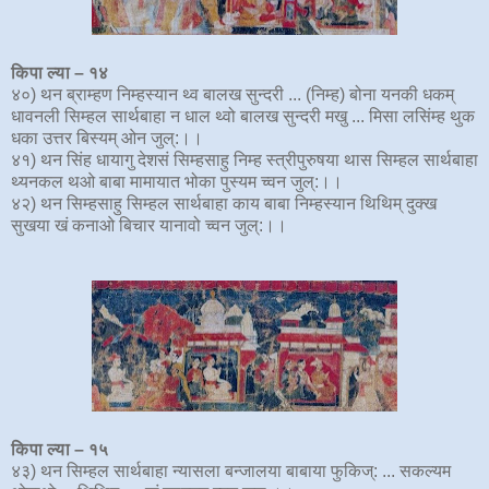
किपा ल्या – १
४
४०) थन ब्राम्हण निम्हस्यान थ्व बालख सुन्दरी ... (निम्ह) बोना यनकी धकम्
धावनली सिम्हल सार्थबाहा न धाल थ्वो बालख सुन्दरी मखु ... मिसा लसिंम्ह थुक
धका उत्तर बिस्यम् ओन जुल्:।।
४१) थन सिंह धायागु देशसं सिम्हसाहु निम्ह स्त्रीपुरुषया थास सिम्हल सार्थबाहा
थ्यनकल थओ बाबा मामायात भोका पुस्यम च्वन जुल्:।।
४२) थन सिम्हसाहु सिम्हल सार्थबाहा काय बाबा निम्हस्यान थिथिम् दुक्ख
सुखया खं कनाओ बिचार यानावो च्वन जुल्:।।
किपा ल्या – १५
४३) थन सिम्हल सार्थबाहा न्यासला बन्जालया बाबाया फुकिज्: ... सकल्यम