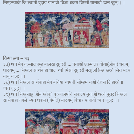
निम्हस्याके जि स्वामी बुझय यानावो बिओ धकम् बिमती यानावो च्वन जुल्:।।
किपा ल्या – १३
३७) थन मेब वञ्जालनम्ह बालख सुन्दरी ... नयाओ एकमातर वोया(ओया) धकम्
धास्यम् ... सिम्हल सार्थबाहा धाल थ्वो मिसा सुन्दरी मखु लसिंम्ह खओ जित भक्ष्य
यायु धाल्:।।
३८) थन सिम्हल सार्थबाहा मेब बनिया थ्वपनी सोम्हम थओ देशस लिहाओना
च्वन जुल्:।।
३९) थन सिम्हसाहु ओय म्होको वञ्जालपनि सकल्य मुनाओ थओ पुत्र सिम्हल
सार्थबाहा गबले थ्यन धकम् (बिमति) यास्यम् बिचार यानावो च्वन जुल्:।।