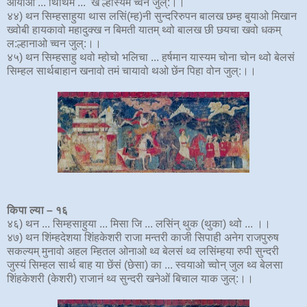
ओयाओ ... थिथिम ... खं ल्हास्यम च्वन जुल्:।।
४४) थन सिम्हसाहुया थास लसिं(म्ह)नी सुन्दरिरुपन बालख छम्ह बुयाओ मिखान
ख्वोबी हायकावो महादुक्ख न बिमती यातम् थ्वो बालख छी छयचा खवो धकम्
ल:ल्हानाओ च्वन जुल्:।।
४५) थन सिम्हसाहु थवो म्होचो भलिचा ... हर्षमान यास्यम चोना चोन थ्वो बेलसं
सिम्हल सार्थबाहान खनावो तमं चायावो थओ छेंन पिहा वोन जुल्:।।
किपा ल्या – १६
४६) थन ... सिम्हसाहुया ... मिसा जि ... लसिंन् थुक (थुका) थ्वो ... ।।
४७) थन शिंम्हदेशया शिंहकेशरी राजा मन्तरी काजी सिपाही अनेग राजपुरुष
सकल्यम् मुनावो अहल म्हितल ओनाओ थ्व बेलसं थ्व लसिंम्हया रुपी सुन्दरी
जुस्यं सिम्हल सार्थ बाह या छेंसं (छेसा) का ... स्वयाओ च्वोन् जुल थ्व बेलसा
शिंहकेशरी (केशरी) राजानं थ्व सुन्दरी खनेओं बिचाल याक जुल्:।।