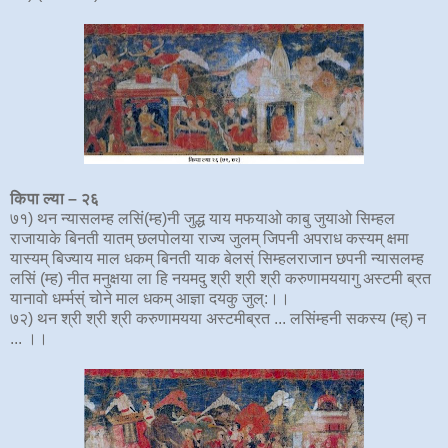
किपा ल्या –
२६
७१) थन न्यासलम्ह लसिं(म्ह)नी जुद्ध याय मफयाओ काबु जुयाओ सिम्हल
राजायाके बिनती यातम् छलपोलया राज्य जुलम् जिपनी अपराध कस्यम् क्षमा
यास्यम् बिज्याय माल धकम् बिनती याक बेलस्ं सिम्हलराजान छपनी न्यासलम्ह
लसिं (म्ह) नीत मनुक्षया ला हि नयमदु श्री श्री श्री करुणामययागु अस्टमी ब्रत
यानावो धर्म्मस्ं चोने माल धकम् आज्ञा दयकु जुल्:।।
७२) थन श्री श्री श्री करुणामयया अस्टमीब्रत ... लसिंम्हनी सकस्य (म्ह्) न
... ।।