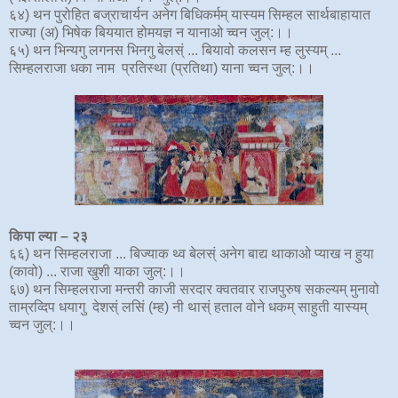
६४) थन पुरोहित बज्राचार्यन अनेग बिधिकर्मम् यास्यम सिम्हल सार्थबाहायात
राज्या (अ) भिषेक बिययात होमयज्ञ न यानाओ च्वन जुल्:।।
६५) थन भिन्यगु लगनस भिनगु बेलस्ं ... बियावो कलसन म्ह लुस्यम् ...
सिम्हलराजा धका नाम प्रतिस्था (प्रतिथा) याना च्वन जुल्:।।
किपा ल्या
–
२
३
६६) थन सिम्हलराजा ... बिज्याक थ्व बेलस्ं अनेग बाद्य थाकाओ प्याख न हुया
(कावो) ... राजा खुशी याका जुल्:।।
६७) थन सिम्हलराजा मन्तरी काजी सरदार क्वतवार राजपुरुष सकल्यम् मुनावो
ताम्रव्दिप धयागु देशस्ं लसिं (म्ह) नी थास्ं हताल वोने धकम् साहुती यास्यम्
च्वन जुल्:।।