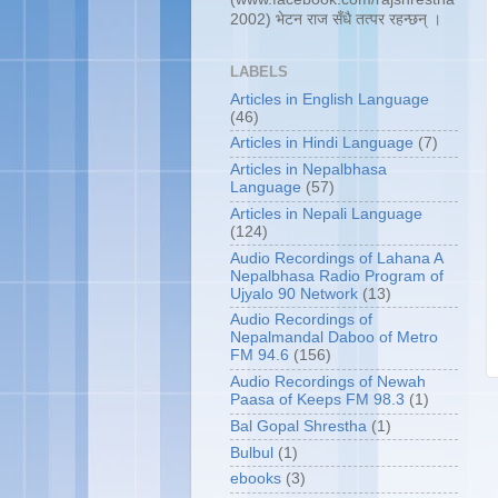
2002) भेटन राज सँधै तत्पर रहन्छन् ।
LABELS
Articles in English Language
(46)
Articles in Hindi Language
(7)
Articles in Nepalbhasa
Language
(57)
Articles in Nepali Language
(124)
Audio Recordings of Lahana A
Nepalbhasa Radio Program of
Ujyalo 90 Network
(13)
Audio Recordings of
Nepalmandal Daboo of Metro
FM 94.6
(156)
Audio Recordings of Newah
Paasa of Keeps FM 98.3
(1)
Bal Gopal Shrestha
(1)
Bulbul
(1)
ebooks
(3)