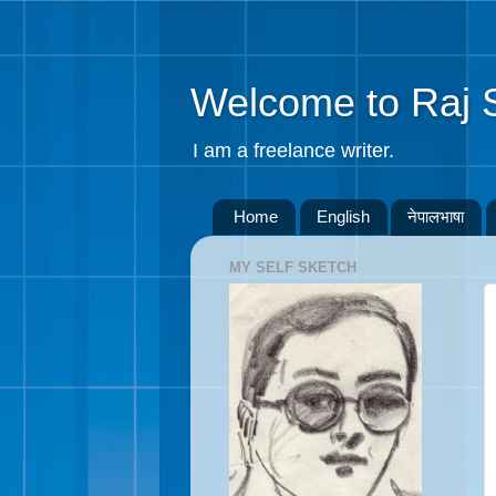
Welcome to Raj 
I am a freelance writer.
Home
English
नेपालभाषा
MY SELF SKETCH