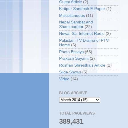
Guest Article
(2)
Kirtipur Sandesh E-Paper
(1)
Miscellaneous
(11)
Nepal Sambat and
Shankhadhar
(22)
Newa: Sa: Internet Radio
(2)
Pakistani TV Drama of PTV-
Home
(6)
Photo Essays
(66)
Prakash Sayami
(2)
Roshan Shrestha's Article
(2)
Slide Shows
(5)
Video
(14)
BLOG ARCHIVE
TOTAL PAGEVIEWS
389,431