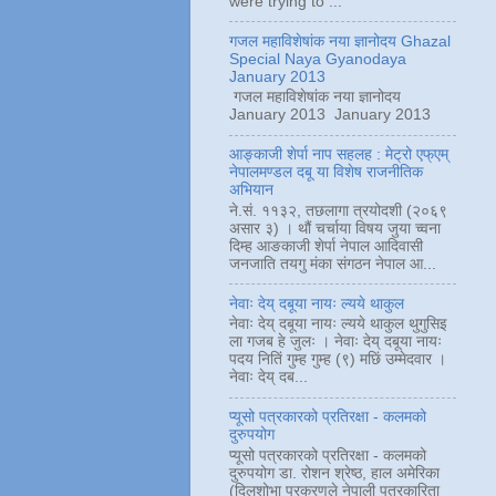
were trying to ...
गजल महाविशेषांक नया ज्ञानोदय Ghazal
Special Naya Gyanodaya
January 2013
गजल महाविशेषांक नया ज्ञानोदय
January 2013 January 2013
आङ्काजी शेर्पा नाप सहलह : मेट्रो एफ्एम्
नेपालमण्डल दबू या विशेष राजनीतिक
अभियान
ने.सं. ११३२, तछलागा त्रयोदशी (२०६९
असार ३) । थौं चर्चाया विषय जुया च्वना
दिम्ह आङकाजी शेर्पा नेपाल आदिवासी
जनजाति तयगु मंका संगठन नेपाल आ...
नेवाः देय् दबूया नायः ल्यये थाकुल
नेवाः देय् दबूया नायः ल्यये थाकुल थुगुसिइ
ला गजब हे जुलः । नेवाः देय् दबूया नायः
पदय नितिं गुम्ह गुम्ह (९) मछिं उम्मेदवार ।
नेवाः देय् दब...
प्यूसो पत्रकारको प्रतिरक्षा - कलमको
दुरुपयोग
प्यूसो पत्रकारको प्रतिरक्षा - कलमको
दुरुपयोग डा. रोशन श्रेष्ठ, हाल अमेरिका
(दिलशोभा प्रकरणले नेपाली पत्रकारिता