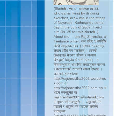
(Sketch : An unknown artist,
who earns living by drawing
sketches, drew me in the street
of Newroad, Kathmandu some
day in the July of 2007. I paid
him Rs. 25 for this sketch. ).
About me : I am Raj Shrestha, a
freelance writer. राज श्रेष्ठ 9 वर्षदेखि
लेख्दै आइरहेका छन् । भ्रमण र स्वतन्त्र
लेखन औधि मन पराउँछन् । आफ्नो
लेखनलाई भेदभाव शोषण र अन्याय
विरुद्धको विद्रोह हो भन्ने ठान्छन् । र
विश्वबन्धुत्वमा आधारित समतामूलक समाज
र कल्याणकारी राज्यको सपना देख्छन् ।
राजलाई इन्टरनेटमा
http://rajshrestha2002.wordpres
s.com or
http://rajshrestha2002.com.np मा
भेटन सक्नुहुनेछ वा
rajshrestha2002@hotmail.com
मा इमेल गर्न सक्नुहुनेछ । आफुलाई मन
पराउने र आफुले मन पराएका सबैसँग
फेसबुकमा
(www.facebook.com/rajshrestha