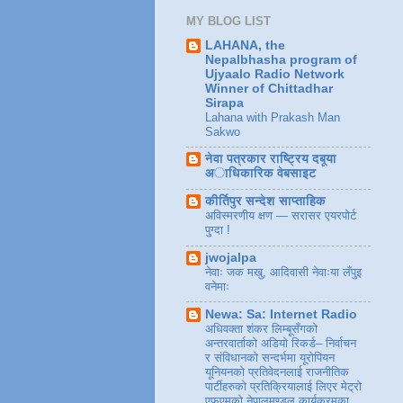
MY BLOG LIST
LAHANA, the
Nepalbhasha program of
Ujyaalo Radio Network
Winner of Chittadhar
Sirapa
Lahana with Prakash Man
Sakwo
नेवा पत्रकार राष्ट्रिय दबूया
अाधिकारिक वेबसाइट
कीर्तिपुर सन्देश साप्ताहिक
अविस्मरणीय क्षण — सरासर एयरपोर्ट
पुग्दा !
jwojalpa
नेवाः जक मखु, आदिवासी नेवाःया लँपुइ
वनेमाः
Newa: Sa: Internet Radio
अधिवक्ता शंकर लिम्बूसँगको
अन्तरवार्ताको अडियो रिकर्ड– निर्वाचन
र संविधानको सन्दर्भमा यूरोपियन
यूनियनको प्रतिवेदनलाई राजनीतिक
पार्टीहरुको प्रतिक्रियालाई लिएर मेट्रो
एफएमको नेपालमण्डल कार्यक्रमका