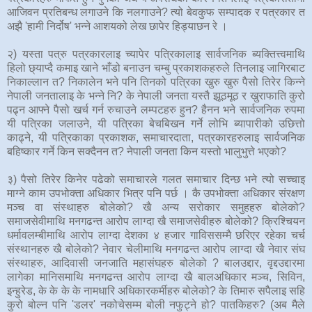
आजिवन प्रतिबन्ध लगाउने कि नलगाउने? त्यो बेवकुफ सम्पादक र पत्रकार त
अझै 'हामी निर्दोष' भन्ने आशयको लेख छापेर हिड्याछन रे ।
२) यस्ता पत्रु पत्रकारलाइ च्यापेर पत्रिकालाइ सार्वजनिक ब्यक्तित्त्वमाथि
हिलो छ्याप्दै कमाइ खाने भाँडो बनाउन चम्बु प्रकाशकहरुले तिनलाइ जागिरबाट
निकाल्लान त? निकालेन भने पनि तिनको पत्रिका खुरु खुरु पैसो तिरेर किन्ने
नेपाली जनतालाइ के भन्ने नि? के नेपाली जनता यस्तै झूठमूठ र खुराफाति कुरो
पढ्न आफ्ने पैसो खर्च गर्न रुचाउने लम्पटहरु हुन? हैनन भने सार्वजनिक रुपमा
यी पत्रिका जलाउने, यी पत्रिका बेचबिखन गर्ने लोभि ब्यापारीको उछित्तो
काढ्ने, यी पत्रिकाका प्रकाशक, समाचारदाता, पत्रकारहरुलाइ सार्वजनिक
बहिष्कार गर्ने किन सक्दैनन त? नेपाली जनता किन यस्तो भालुभुत्ते भएको?
३) पैसो तिरेर किनेर पढेको समाचारले गलत समाचार दिन्छ भने त्यो सच्चाइ
माग्ने काम उपभोक्ता अधिकार भित्र पनि पर्छ । कै उपभोक्ता अधिकार संरक्षण
मञ्च वा संस्थाहरु बोलेको? खै अन्य सरोकार समुहहरु बोलेको?
समाजसेवीमाथि मनगढन्त आरोप लाग्दा खै समाजसेवीहरु बोलेको? क्रिश्चियन
धर्मावलम्बीमाथि आरोप लाग्दा देशका ४ हजार गाविससम्मै छरिएर रहेका चर्च
संस्थानहरु खै बोलेको? नेवार चेलीमाथि मनगढन्त आरोप लाग्दा खै नेवार संघ
संस्थाहरु, आदिवासी जनजाति महासंघहरु बोलेको ? बालउद्दार, वृद्दउद्दारमा
लागेका मानिसमाथि मनगढन्त आरोप लाग्दा खै बालअधिकार मञ्च, सिविन,
इन्हुरेड, के के के के नामधारि अधिकारकर्मीहरु बोलेको? के तिमारु सपैलाइ सहि
कुरो बोल्न पनि 'डलर' नकोचेसम्म बोली नफुट्ने हो? पातकिहरु? (अब मैले