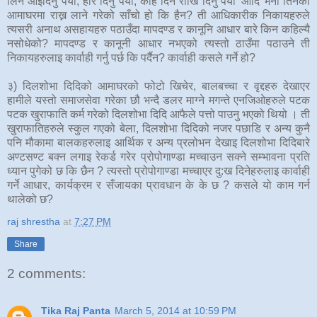
लिन आइदिनु पर्यो, हेरि दिनु पर्यो, केहि दिन राखि दिनु पर्यो' आदि भनी तिनका
आमाघरमा राख्न लाने गरेको साँचो हो कि हैन? ती आधिकारीक निकायहरुले
त्यसरी अनाथ असहायहरु पठाउँदा मापदण्ड र कानूनि आधार बारे किन कहिल्यै
नसोधेको? मापदण्ड र कानूनी आधार नभएको त्यस्तो ठाउँमा पठाउने ती
निकायहरुलाइ कार्वाही गर्नु पर्छ कि पर्दैन? कार्वाही कसले गर्ने हो?
३) दिलशोभा दिदिको आमाघरको फोटो खिचेर, बालबच्चा र वृद्दहरु देखाएर
हामीले यस्तो समाजसेवा गरेका छौ भन्दै डलर माग्ने मगन्ते एनजिओहरुले पटक
पटक खुराफाति कर्म गरेको दिलशोभा दिदि आफैले पत्तो पाउनु भएको थियो । ती
खुराफातिहरुले स्कुल गएको बेला, दिलशोभा दिदिको नजर पछाडि र अन्य कुनै
पनि मौकामा बालकहरुलाइ आर्थिक र अन्य प्रलोभन देखाइ दिलशोभा दिदिबारे
अण्टसण्ट बक्न लगाइ रेकर्ड गरेर प्रोपोगाण्डा मच्चाउन सक्ने सम्भावना प्रति
ध्यान पुगेको छ कि छैन ? त्यस्तो प्रोपोगाण्डा मच्चाएर दु:ख दिनेहरुलाइ कार्वाही
गर्ने आधार, कार्यक्रम र सँजायका प्रावधान के के छ ? कसले यो काम गर्न
थालेको छ?
raj shrestha
at
7:27 PM
Share
2 comments:
Tika Raj Panta
March 5, 2014 at 10:59 PM