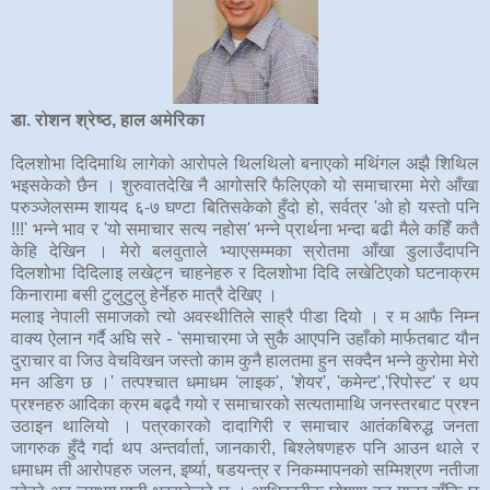
डा. रोशन श्रेष्ठ, हाल अमेरिका
दिलशोभा दिदिमाथि लागेको आरोपले थिलथिलो बनाएको मथिंगल अझै शिथिल
भइसकेको छैन । शुरुवातदेखि नै आगोसरि फैलिएको यो समाचारमा मेरो आँखा
परुञ्जेलसम्म शायद ६-७ घण्टा बितिसकेको हुँदो हो, सर्वत्र 'ओ हो यस्तो पनि
!!!' भन्ने भाव र 'यो समाचार सत्य नहोस' भन्ने प्रार्थना भन्दा बढी मैले कहिँ कतै
केहि देखिन । मेरो बलवुताले भ्याएसम्मका स्रोतमा आँखा डुलाउँदापनि
दिलशोभा दिदिलाइ लखेट्न चाहनेहरु र दिलशोभा दिदि लखेटिएको घटनाक्रम
किनारामा बसी टुलुटुलु हेर्नेहरु मात्रै देखिए ।
मलाइ नेपाली समाजको त्यो अवस्थीतिले साह्रै पीडा दियो । र म आफै निम्न
वाक्य ऐलान गर्दै अघि सरे - 'समाचारमा जे सुकै आएपनि उहाँको मार्फतबाट यौन
दुराचार वा जिउ वेचविखन जस्तो काम कुनै हालतमा हुन सक्दैन भन्ने कुरोमा मेरो
मन अडिग छ ।' तत्पश्चात धमाधम 'लाइक', 'शेयर', 'कमेन्ट','रिपोस्ट' र थप
प्रश्नहरु आदिका क्रम बढ्दै गयो र समाचारको सत्यतामाथि जनस्तरबाट प्रश्न
उठाइन थालियो । पत्रकारको दादागिरी र समाचार आतंकबिरुद्ध जनता
जागरुक हुँदै गर्दा थप अन्तर्वार्ता, जानकारी, बिश्लेषणहरु पनि आउन थाले र
धमाधम ती आरोपहरु जलन, इर्ष्या, षडयन्त्र र निकम्मापनको सम्मिश्रण नतीजा