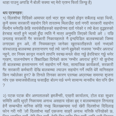
थाहा पाउनु अगाडि नै बोली सक्या भए मेरो प्रश्न फिर्ता लिन्छु है)
थप प्रश्नहरु:
१) दिलशोभा दिदिको आमाघर दर्ता भएर शुरु भएको होइन सबैलाइ थाहा थियो,
कुनै समय सरकारी सहयोग दिने तारतम्य मिलाउँदा दर्ता नगरी सरकारी सहयोग
मिल्दैन भनेपछि केहि स्वयंसेवीहरुको सहयोगमा दर्ता गरेको र त्यो बेला वृद्धहरुको
हेरचाह मात्रै हुने भएको हुँदा त्यति नै मात्र अनुमति लिएको थियो अरे । पछि
उनलाइ सरकारी गैर सरकारी निकायहरुले नै द्वन्दपिडित बालबच्चाको जिम्मा
लगाएका हुन अरे, ती नियमकानून जानेका खुराफातीहरुले दर्ता नभएको
संस्थालाइ बालबच्चा हस्तान्तरण गर्दा त्यो जान्ने बुझ्नेको नजरमा 'गम्भीर अपराध'
नहुने, तर नियम कानून नजाने तापनि स्वच्छ मनले सेवा गर्छु हेरविचार गर्छु भनेर
ग्रहण, पालनपोषण र शिक्षादिक्षा दिनेको काम 'गम्भीर अपराध' हुने? यो कुरोमा
ती बालबच्चा हस्तान्तरण गर्न सहयोग गर्ने नेता, सामाजिक कार्यकर्ता, सरकारी
गैर सरकारी कर्मचारी देखि बालबच्चा ल्याउन सहयोग गर्ने त्यति धेरै मानिसहरु
किन नबोलेका हुन? के तिनले तिनका कारण प्रत्यक्ष अप्रत्यक्ष समस्या शृजना
गरेर एक समाजसेवीलाइ फसाइँदा बोल्न पर्छ भन्ने सामान्य मानवीय चेत पनि छैन
?
२) पटक पटक बीर अस्पतालको इमर्जेन्सी, प्रहरी कार्यालय, टोल वडा सुधार
समिति आदि थुप्रै निकायमा अनाथ असहाय रहेका बृद्द र बालबच्चाहरु तिनलाइ
हेर्ने सम्बन्धीत मानिस कोहि नभइ बिलखबन्दमा पर्दा खेरी दिलशोभा दिदिलाइ
फोन गरी गरी 'लौ दिलशोभा यहाँ एकजना साह्रै अनाथ यत्तिकै परिरहेको छ,