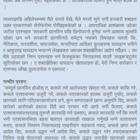
रहेको अब लगभग पुष्टी भइसकेको छ । आधिकारीक घोषणा हुन मात्र बाँकि छ
।
त्यसपछाडि अहिलेसम्ममा मैले यस्तो देेखे, मैले यस्तो सुने भन्दै हज्जारौ शब्दहरु
उक्त प्रकरणको सेरोफेरोमा पोखिइसकेको छ । आपराधिक आशंकामा उठेका
जटील प्रश्नहरु 'सरकारी छानविन पछि छिनोफानो हुनेछ' भन्ने आशामा मुल्तवि
रहेका छन भने सरकारी छानविनले समेट्न नसक्ने विषयहरु जस्तो कि,
नैतिकता, पारदर्शीता, समाजसेवा, मानवीयता आदिका कुराहरुमा घाघडान भनीने
र आफुलाइ घाघडान भन्ठान्ने लेखकहरु धमाधम शब्दखेतिका उद्योग गर्दैछन । तर
मैले उठाएको निम्न प्रश्नहरु भने फेसबुकका भित्ताहरुमा मात्रै 'लाइक'बटुलेर
सुतिरहेका छन । ए शब्दखेतिका घाघडान खेतालाहरु हो, मेरो निम्न सरोकार र
प्रश्नमा आँखा डुलाउनोस न एकपल्ट -
गम्भीर प्रश्न:
"सम्पूर्ण छानविन होओस् त, कसले त्यो आरोपपत्र खेस्रा गरे, कसले साफि गरे,
कसले प्रशासनमा उजुरी गरे, कसले पत्रकारको हातमा उजुरी पुर्याए, कसले
छाप्नको लागि पत्रिकाकार्यालय लगे, कुन सम्पादकले छाप्न अनुमति दिए, कसले
छापेको आरोपको हवाला दिदै थप प्रचार गरी आगो सरी फैलाए, कसले
प्रशासनसंयन्त्रलाइ तुरुन्तै कारवाहि गर्न उक्साए, कसले कारवाहि गर्ने कि नगर्ने
भनी प्रशासनभित्र बहस चलाएर कारवाही तत्काल गर्नुपर्छ भन्ने वातावारण
बनाए, कसले नियमन निकायलाइ प्रहरीसंग सहकार्य गराए, कसले छापा मार्ने
आदेश दिए, कसले उद्धार गर्ने आदेश दिए, कसले उद्धार गरेर ल्याएकाहरुको
निमित्त राख्ने सेल्टरको ब्यवस्था गरे, कसले उद्धार भनाउँदो घटनाको लाइभ