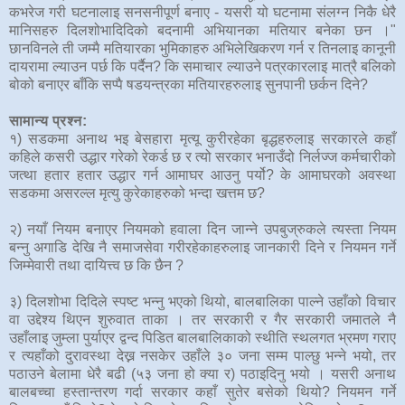
कभरेज गरी घटनालाइ सनसनीपूर्ण बनाए - यसरी यो घटनामा संलग्न निकै धेरै
मानिसहरु दिलशोभादिदिको बदनामी अभियानका मतियार बनेका छन ।"
छानविनले ती जम्मै मतियारका भुमिकाहरु अभिलेखिकरण गर्न र तिनलाइ कानूनी
दायरामा ल्याउन पर्छ कि पर्दैन? कि समाचार ल्याउने पत्रकारलाइ मात्रै बलिको
बोको बनाएर बाँकि सप्पै षडयन्त्रका मतियारहरुलाइ सुनपानी छर्कन दिने?
सामान्य प्रश्न:
१) सडकमा अनाथ भइ बेसहारा मृत्यू कुरीरहेका बृद्धहरुलाइ सरकारले कहाँ
कहिले कसरी उद्धार गरेको रेकर्ड छ र त्यो सरकार भनाउँदो निर्लज्ज कर्मचारीको
जत्था हतार हतार उद्धार गर्न आमाघर आउनु पर्यो? के आमाघरको अवस्था
सडकमा असरल्ल मृत्यु कुरेकाहरुको भन्दा खत्तम छ?
२) नयाँ नियम बनाएर नियमको हवाला दिन जान्ने उपबुज्रुकले त्यस्ता नियम
बन्नु अगाडि देखि नै समाजसेवा गरीरहेकाहरुलाइ जानकारी दिने र नियमन गर्ने
जिम्मेवारी तथा दायित्त्व छ कि छैन ?
३) दिलशोभा दिदिले स्पष्ट भन्नु भएको थियो, बालबालिका पाल्ने उहाँको विचार
वा उद्देश्य थिएन शुरुवात ताका । तर सरकारी र गैर सरकारी जमातले नै
उहाँलाइ जुम्ला पुर्याएर द्वन्द पिडित बालबालिकाको स्थीति स्थलगत भ्रमण गराए
र त्यहाँको दुरावस्था देख्न नसकेर उहाँले ३० जना सम्म पाल्छु भन्ने भयो, तर
पठाउने बेलामा धेरै बढी (५३ जना हो क्या र) पठाइदिनु भयो । यसरी अनाथ
बालबच्चा हस्तान्तरण गर्दा सरकार कहाँ सुतेर बसेको थियो? नियमन गर्ने