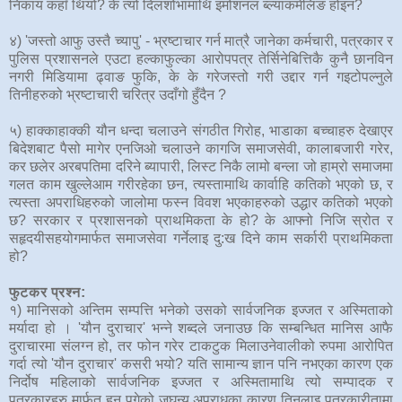
निकाय कहाँ थियो? के त्यो दिलशोभामाथि इमोशनल ब्ल्याकमेलिङ होइन?
४) 'जस्तो आफु उस्तै च्यापु' - भ्रष्टाचार गर्न मात्रै जानेका कर्मचारी, पत्रकार र
पुलिस प्रशासनले एउटा हल्काफुल्का आरोपपत्र तेर्सिनेबित्तिकै कुनै छानविन
नगरी मिडियामा ढ्वाङ फुकि, के के गरेजस्तो गरी उद्दार गर्न गइटोपल्नुले
तिनीहरुको भ्रष्टाचारी चरित्र उदाँगो हुँदैन ?
५) हाक्काहाक्की यौन धन्दा चलाउने संगठीत गिरोह, भाडाका बच्चाहरु देखाएर
बिदेशबाट पैसो मागेर एनजिओ चलाउने कागजि समाजसेवी, कालाबजारी गरेर,
कर छलेर अरबपतिमा दरिने ब्यापारी, लिस्ट निकै लामो बन्ला जो हाम्रो समाजमा
गलत काम खुल्लेआम गरीरहेका छन, त्यस्तामाथि कार्वाहि कतिको भएको छ, र
त्यस्ता अपराधिहरुको जालोमा फस्न विवश भएकाहरुको उद्धार कतिको भएको
छ? सरकार र प्रशासनको प्राथमिकता के हो? के आफ्नो निजि स्रोत र
सहृदयीसहयोगमार्फत समाजसेवा गर्नेलाइ दु:ख दिने काम सर्कारी प्राथमिकता
हो?
फुटकर प्रश्न:
१) मानिसको अन्तिम सम्पत्ति भनेको उसको सार्वजनिक इज्जत र अस्मिताको
मर्यादा हो । 'यौन दुराचार' भन्ने शब्दले जनाउछ कि सम्बन्धित मानिस आफै
दुराचारमा संलग्न हो, तर फोन गरेर टाकटुक मिलाउनेवालीको रुपमा आरोपित
गर्दा त्यो 'यौन दुराचार' कसरी भयो? यति सामान्य ज्ञान पनि नभएका कारण एक
निर्दोष महिलाको सार्वजनिक इज्जत र अस्मितामाथि त्यो सम्पादक र
पत्रकारहरु मार्फत हुन पुगेको जघन्य अपराधका कारण तिनलाइ पत्रकारीतामा