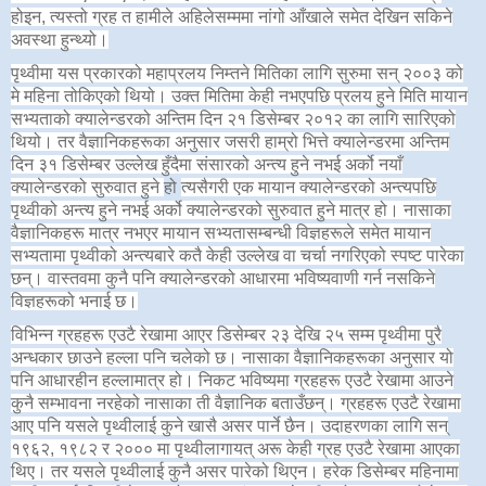
होइन, त्यस्तो ग्रह त हामीले अहिलेसम्ममा नांगो आँखाले समेत देखिन सकिने
अवस्था हुन्थ्यो।
पृथ्वीमा यस प्रकारको महाप्रलय निम्तने मितिका लागि सुरुमा सन् २००३ को
मे महिना तोकिएको थियो। उक्त मितिमा केही नभएपछि प्रलय हुने मिति मायान
सभ्यताको क्यालेन्डरको अन्तिम दिन २१ डिसेम्बर २०१२ का लागि सारिएको
थियो। तर वैज्ञानिकहरूका अनुसार जसरी हाम्रो भित्ते क्यालेन्डरमा अन्तिम
दिन ३१ डिसेम्बर उल्लेख हुँदैमा संसारको अन्त्य हुने नभई अर्को नयाँ
क्यालेन्डरको सुरुवात हुने
हो
त्यसैगरी एक मायान क्यालेन्डरको अन्त्यपछि
पृथ्वीको अन्त्य हुने नभई अर्को क्यालेन्डरको सुरुवात हुने मात्र हो। नासाका
वैज्ञानिकहरू मात्र नभएर मायान सभ्यतासम्बन्धी विज्ञहरूले समेत मायान
सभ्यतामा पृथ्वीको अन्त्यबारे कतै केही उल्लेख वा चर्चा नगरिएको स्पष्ट पारेका
छन्। वास्तवमा कुनै पनि क्यालेन्डरको आधारमा भविष्यवाणी गर्न नसकिने
विज्ञहरूको भनाई छ।
विभिन्न ग्रहहरू एउटै रेखामा आएर डिसेम्बर २३ देखि २५ सम्म पृथ्वीमा पुरै
अन्धकार छाउने हल्ला पनि चलेको छ। नासाका वैज्ञानिकहरूका अनुसार यो
पनि आधारहीन हल्लामात्र हो। निकट भविष्यमा ग्रहहरू एउटै रेखामा आउने
कुनै सम्भावना नरहेको नासाका ती वैज्ञानिक बताउँछन्। ग्रहहरू एउटै रेखामा
आए पनि यसले पृथ्वीलाई कुने खासै असर पार्ने छैन। उदाहरणका लागि सन्
१९६२, १९८२ र २००० मा पृथ्वीलागायत् अरू केही ग्रह एउटै रेखामा आएका
थिए। तर यसले पृथ्वीलाई कुनै असर पारेको थिएन। हरेक डिसेम्बर महिनामा