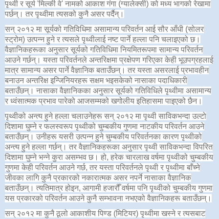
पृथ्वी र सूर्य 'मिल्की वे' नामको आकाश गंगा (ग्यालेक्सी) को मध्य भागको रेखामा
पर्छन्। तर पृथ्वीमा त्यसको कुनै असर पर्दैन्।
सन् २०१२ मा सूर्यको गतिविधिमा असामान्य परिवर्तन आई सौर आँधी (सोलर
स्ट्रोम) उत्पन्न हुने र त्यसले पृथ्वीलाई नष्ट पार्ने हल्ला पनि चलाइएको छ।
वैज्ञानिकहरूका अनुसार सूर्यको गतिविधिमा नियमितरूपमा सामान्य परिवर्तन
आउने गर्छन्। यस्ता परिवर्तनले अन्तरिक्षमा प्रक्षेपण गरिएका केही भूउपग्रहलाई
मात्र सामान्य असर पार्ने वैज्ञानिक बताउँछन्। तर यस्ता असरलाई प्रभावहीन
बनाउन अन्तरिक्ष इन्जिनियरहरू सक्षम भइसकेको नासाका पदाधिकारी
बताउँछन्। नासाका वैज्ञानिकका अनुसार सूर्यको गतिविधिले पृथ्वीमा असामान्य
र ध्वंसात्मक प्रभाव पारेको आजसम्मको खगोलीय इतिहासमा पाइएको छैन।
पृथ्वीको अन्त्य हुने हल्ला चलाउनेहरू सन् २०१२ मा पृथ्वी साविकभन्दा उल्टो
दिशामा घुम्ने र फलस्वरूप पृथ्वीको चुम्बकीय गुणमा नाटकीय परिवर्तन आउने
बताउँछन्। उनीहरू यसरी उत्पन्न हुने चुम्बकीय परिवर्तनका कारण पृथ्वीको
अन्त्य हुने हल्ला गर्छन्। तर वैज्ञानिकहरूका अनुसार पृथ्वी साविकभन्दा विपरित
दिशामा घुम्ने भन्ने कुरा असम्भव छ। हो, हरेक चारलाख वर्षमा पृथ्वीको चुम्बकीय
गुणमा केही परिवर्तन आउने गर्छ, तर यस्ता परिवर्तनले पृथ्वी र पृथ्वीमा बाँच्ने
जीवका लागि कुनै प्रकारको नकारात्मक असर नपर्ने नासाका वैज्ञानिक
बताउँछन्। त्यतिमात्र होइन, आगामी हजारौँ वर्षमा पनि पृथ्वीको चुम्बकीय गुणमा
यस प्रकारको परिवर्तन आउने कुनै सम्भावना नभएको वैज्ञानिकहरू बताउँछन्।
सन् २०१२ मा कुनै ठूलो आकाशीय पिण्ड (मिटियर) पृथ्वीमा खस्ने र त्यसबाट