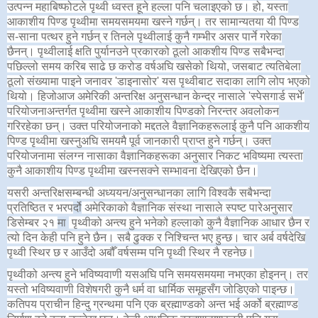
उत्पन्न महाबिष्फोटले पृथ्वी ध्वस्त हूने हल्ला पनि चलाइएको छ। हो, यस्ता
आकाशीय पिण्ड पृथ्वीमा समयसमयमा खस्ने गर्छन्। तर सामान्यतया यी पिण्ड
स-साना पत्थर हुने गर्छन् र तिनले पृथ्वीलाई कुनै गम्भीर असर पार्ने गरेका
छैनन्। पृथ्वीलाई क्षति पुर्यानउने प्रकारको ठूलो आकशीय पिण्ड सबैभन्दा
पछिल्लो समय करिब साढे छ करोड वर्षअघि खसेको थियो, जसबाट त्यतिबेला
ठूलो संख्यामा पाइने जनावर 'डाइनासोर' यस पृथ्वीबाट सदाका लागि लोप भएको
थियो। हिजोआज अमेरिकी अन्तरिक्ष अनुसन्धान केन्द्र नासाले 'स्पेसगार्ड सर्भे'
परियोजनाअन्तर्गत पृथ्वीमा खस्ने आकाशीय पिण्डको निरन्तर अवलोकन
गरिरहेका छन्। उक्त परियोजनाको मद्दतले वैज्ञानिकहरूलाई कुनै पनि आकशीय
पिण्ड पृथ्वीमा खस्नुअघि समयमै पूर्व जानकारी प्राप्त हुने गर्छन्। उक्त
परियोजनामा संलग्न नासाका वैज्ञानिकहरूका अनुसार निकट भविष्यमा त्यस्ता
कुनै आकाशीय पिण्ड पृथ्वीमा खस्नसक्ने सम्भावना देखिएको छैन।
यसरी अन्तरिक्षसम्बन्धी अध्ययन/अनुसन्धानका लागि विश्वकै सबैभन्दा
प्रतिष्ठित र भरप
र्दो
अमेरिकाको वैज्ञानिक संस्था नासाले स्पष्ट पारेअनुसार
डिसेम्बर २१
मा
पृथ्वीको अन्त्य हुने भनेको हल्लाको कुनै वैज्ञानिक आधार छैन र
त्यो दिन केही पनि हुने छैन। सबै ढुक्क र निश्चिन्त भए हुन्छ। चार अर्ब वर्षदेखि
पृथ्वी स्थिर छ र आउँदो अबौँ वर्षसम्म पनि पृथ्वी स्थिर नै रहनेछ।
पृथ्वीको अन्त्य हुने भविष्यवाणी यसअघि पनि समयसमयमा नभएका होइनन्। तर
यस्तो भविष्यवाणी विशेषगरी कुनै धर्म वा धार्मिक समूहसँग जोडिएको पाइन्छ।
कतिपय प्राचीन हिन्दु ग्रन्थमा पनि एक ब्रह्माण्डको अन्त भई अर्को ब्रह्माण्ड