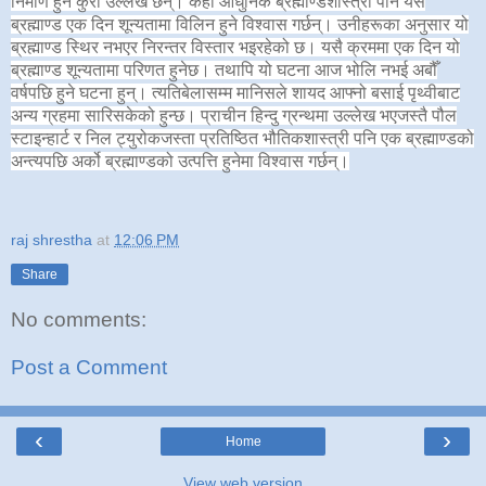
निर्माण हुने कुरा उल्लेख छन्। केही आधुनिक ब्रह्माण्डशास्त्री पनि यस
ब्रह्माण्ड एक दिन शून्यतामा विलिन हुने विश्वास गर्छन्। उनीहरूका अनुसार यो
ब्रह्माण्ड स्थिर नभएर निरन्तर विस्तार भइरहेको छ। यसै क्रममा एक दिन यो
ब्रह्माण्ड शून्यतामा परिणत हुनेछ। तथापि यो घटना आज भोलि नभई अबौँ
वर्षपछि हुने घटना हुन्। त्यतिबेलासम्म मानिसले शायद आफ्नो बसाई पृथ्वीबाट
अन्य ग्रहमा सारिसकेको हुन्छ। प्राचीन हिन्दु ग्रन्थमा उल्लेख भएजस्तै पौल
स्टाइन्हार्ट र निल ट्युरोकजस्ता प्रतिष्ठित भौतिकशास्त्री पनि एक ब्रह्माण्डको
अन्त्यपछि अर्को ब्रह्माण्डको उत्पत्ति हुनेमा विश्वास गर्छन्।
raj shrestha
at
12:06 PM
Share
No comments:
Post a Comment
‹
›
Home
View web version