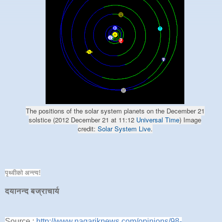
The positions of the solar system planets on the December 21
solstice (2012 December 21 at 11:12
Universal Time
) Image
credit:
Solar System Live
.
पृ
थ्वीको अन्त्य!
दयानन्द बज्राचार्य
Source :
http://www.nagariknews.com/opinions/98-