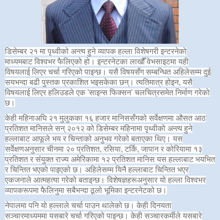
डिसेम्बर २१ मा पृथ्वीको अन्त्य हुने व्यापक हल्ला विशेषगरी इन्टरनेको
माध्यमबाट विश्वभर फैलिएको हो। इन्टरनेटका लाखौँ वेभसाइटमा यही
विषयलाई लिएर चर्चा गरिएको पाइन्छ। यसै विषयसँग सम्बन्धित अहिलेसम्म दुई
सयभन्दा बढी पुस्तक प्रकाशित भइसकेका छन्। त्यतिमात्र होइन, यसै
विषयलाई लिएर हलिउडले एक 'साइन्स फिक्सन' चलचित्रसमेत निर्माण गरेको
छ।
केही महिनाअघि २१ मुलुकका १६ हजार मानिससँगको सर्वेक्षणमा औसत आठ
प्रतिशत मानिसले सन् २०१२ को डिसेम्बर महिनामा पृथ्वीको अन्त्य हुने
हल्लाबाट आफूले भय र चिन्ताको अनुभव गरेको बताएका थिए। यस
सर्वेक्षणअनुसार चीनमा २० प्रतिशत, रसिया, टर्कि, जापान र कोरियामा १३
प्रतिशत र संयुक्त राज्य अमेरिकामा १२ प्रतिशत मानिस यस हल्लाबाट भयभित
र चिन्तित भएको पाइएको छ। अहिलेसम्म यिनै हल्लाबाट चिन्तित भएर
एकजनाले आत्महत्या गरेको बताइन्छ। विशेषज्ञहरूअनुसार यो हल्ला विश्वभर
व्यापकरूपमा फैलिनुमा सबैभन्दा ठूलो भूमिका इन्टरनेटको छ।
नेपालमा पनि यो हल्लाले चर्चा पाउन थालेको छ। केही दिनयता
सञ्चारमाध्यममा यसबारे चर्चा गरिएको पाइन्छ। केही सञ्चारकर्मीले यसबारे