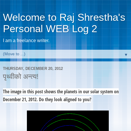
Welcome to Raj Shrestha's
Personal WEB Log 2
I am a freelance writer.
▼
THURSDAY, DECEMBER 20, 2012
पृथ्वीको अन्त्य!
The image in this post shows the planets in our solar system on
December 21, 2012. Do they look aligned to you?