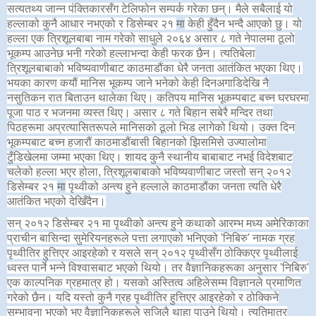
सत्यतथ्य जान्न पंक्तिकारसँग टेलिफोन सम्पर्क गरेका छन्। मैले सबैलाई यो
हल्लाको कुनै आधार नभएको र डिसेम्बर २१
मा
केही हुँदैन भन्दै आएको छु। यो
हल्ला एक त्रिशूलबाबा नाम गरेको साधुले २०६४ असार ८ गते नेपालमा ठूलो
भूकम्प आउनेछ भनी गरेको हल्लाभन्दा केही फरक छैन। त्यतिबेला
त्रिशूलबाबाको भविष्यवाणीबाट काठमाडौंका धेरै जनता आतंकित भएका थिए।
भयका कारण कयौं मानिस भूकम्प जाने भनेको केही दिनअगाडिदेखि नै
नसुतिकन रात बिताउन थालेका थिए। कतिपय मानिस भूकम्पबाट बच्न घरघरमा
पूजा पाठ र भजनमा व्यस्त थिए। असार ८ गते बिहान सबेरै मन्दिर तथा
पिठहरूमा अप्रत्यासितरूपले मानिसको ठूलो भिड लागेको थियो। उक्त दिन
भूकम्पबाट बच्न हजारौं काठमाडौंबासी बिहानको झिसमिसे उज्यालोमा
टुँडिखेलमा जम्मा भएका थिए। शायद कुनै स्थानीय बाबाबाट नभई विदेशबाट
चलेको हल्ला भएर होला, त्रिशूलबाबाको भविष्यवाणीबाट जस्तो सन् २०१२
डिसेम्बर २१
मा
पृथ्वीको अन्त्य हुने हल्लाले काठमाडौंका जनता त्यति धेरै
आतंकित भएको देखिँदैन।
सन् २०१२ डिसेम्बर २१ मा पृथ्वीको अन्त्य हुने कथाको आरम्भ मध्य अमेरिकाका
प्राचीन बासिन्दा सुमेरियनहरूले पत्ता लगाएको भनिएको 'निबिरु' नामक ग्रह
पृथ्वीतिर हुत्तिएर आइरहेको र यसले सन् २०१२ पृथ्वीसँग ठोक्किएर पृथ्वीलाई
ध्वस्त पार्ने भन्ने विश्वासबाट भएको थियो। तर वैज्ञानिकहरूका अनुसार 'निबिरु'
एक काल्पनिक ग्रहमात्र हो। यसको अस्तित्व अहिलेसम्म विज्ञानले प्रमाणित
गरेको छैन। यदि यस्तो कुनै ग्रह पृथ्वीतिर हुत्तिएर आइरहेको र ठोक्किने
सम्भावना भएको भए वैज्ञानिकहरूले सजिलै थाहा पाउने थियो। त्यतिमात्र