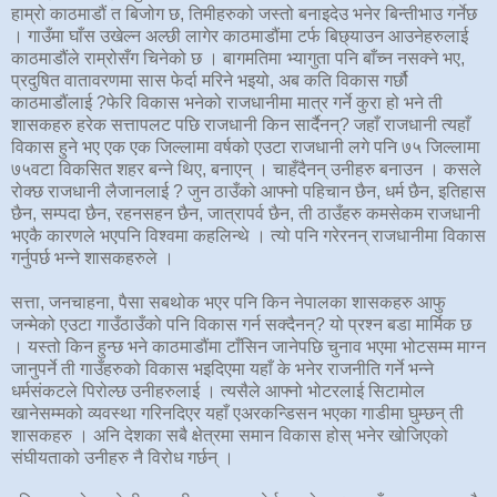
हाम्रो काठमाडौं त बिजोग छ, तिमीहरुको जस्तो बनाइदेउ भनेर बिन्तीभाउ गर्नेछ
। गाउँमा घाँस उखेल्न अल्छी लागेर काठमाडौंमा टर्फ बिछ्याउन आउनेहरुलाई
काठमाडौंले राम्रोसँग चिनेको छ । बागमतिमा भ्यागुता पनि बाँच्न नसक्ने भए,
प्रदुषित वातावरणमा सास फेर्दा मरिने भइयो, अब कति विकास गर्छौ
काठमाडौंलाई ?फेरि विकास भनेको राजधानीमा मात्र गर्ने कुरा हो भने ती
शासकहरु हरेक सत्तापलट पछि राजधानी किन सार्दैनन्? जहाँ राजधानी त्यहाँ
विकास हुने भए एक एक जिल्लामा वर्षको एउटा राजधानी लगे पनि ७५ जिल्लामा
७५वटा विकसित शहर बन्ने थिए, बनाएन् । चाहँदैनन् उनीहरु बनाउन । कसले
रोक्छ राजधानी लैजानलाई ? जुन ठाउँको आफ्नो पहिचान छैन, धर्म छैन, इतिहास
छैन, सम्पदा छैन, रहनसहन छैन, जात्रापर्व छैन, ती ठाउँहरु कमसेकम राजधानी
भएकै कारणले भएपनि विश्वमा कहलिन्थे । त्यो पनि गरेरनन् राजधानीमा विकास
गर्नुपर्छ भन्ने शासकहरुले ।
सत्ता, जनचाहना, पैसा सबथोक भएर पनि किन नेपालका शासकहरु आफु
जन्मेको एउटा गाउँठाउँको पनि विकास गर्न सक्दैनन्? यो प्रश्न बडा मार्मिक छ
। यस्तो किन हुन्छ भने काठमाडौंमा टाँसिन जानेपछि चुनाव भएमा भोटसम्म माग्न
जानुपर्ने ती गाउँहरुको विकास भइदिएमा यहाँ के भनेर राजनीति गर्ने भन्ने
धर्मसंकटले पिरोल्छ उनीहरुलाई । त्यसैले आफ्नो भोटरलाई सिटामोल
खानेसम्मको व्यवस्था गरिनदिएर यहाँ एअरकन्डिसन भएका गाडीमा घुम्छन् ती
शासकहरु । अनि देशका सबै क्षेत्रमा समान विकास होस् भनेर खोजिएको
संघीयताको उनीहरु नै विरोध गर्छन् ।