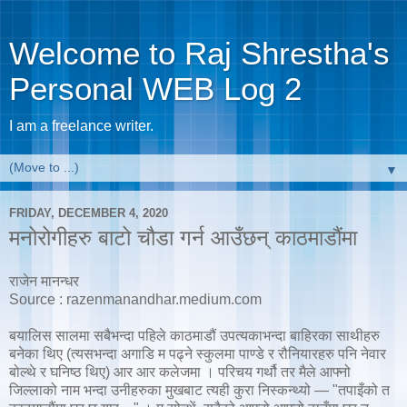
Welcome to Raj Shrestha's
Personal WEB Log 2
I am a freelance writer.
▼
FRIDAY, DECEMBER 4, 2020
मनोरोगीहरु बाटो चौडा गर्न आउँछन् काठमाडौंमा
राजेन मानन्धर
Source : razenmanandhar.medium.com
बयालिस सालमा सबैभन्दा पहिले काठमाडौं उपत्यकाभन्दा बाहिरका साथीहरु
बनेका थिए (त्यसभन्दा अगाडि म पढ्ने स्कुलमा पाण्डे र रौनियारहरु पनि नेवार
बोल्थे र घनिष्ठ थिए) आर आर कलेजमा । परिचय गर्थौ तर मैले आफ्नो
जिल्लाको नाम भन्दा उनीहरुका मुखबाट त्यही कुरा निस्कन्थ्यो — "तपाइँको त