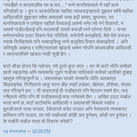
“तपाइँको त काठमाडौंमा घर छ यार…” भन्ने मानसिकताले नै यहाँ काम
गरिरहेको छ । हुन त आजभोलिका यहाँका नवधनाढ्यहरुले दुइचार वर्षमै यहाँका
आदिवासीले दुइहजार वर्षमा कमाएको भन्दा बढी कमाए, कुम्ल्याए, तर
मानसिकताले न उनीहरु यहाँको वैभवलाई आफ्नो भनेर गर्व गर्न सिकायो, न
आफ्नो गाउँठाउँलाई पनि काठमाडौं जस्तो बनाऔं भन्ने प्रेरणा दियो । फगत
मनोग्रन्थीमा एउटा विकार पैदा गरिदियो, मनोरोगी बनाइदियो, मैले मेरो बनाउन
नसके यिनीहरुको पनि भत्काइदिन्छु भन्ने कलुषित विचार बोकाइदियो । अनि
जतिसुकै अखण्ड र राष्ट्रियताको खोक्रो भाषण गरेपनि काठमाडौंमा आदिवासी
र आप्रवासीको खाडल नरही सुखै छैन ।
बाटो चौडा होउन् कि नहोउन्, त्यो ठुलो कुरा भएन । तर यो बाटो भोलि कसैको
छाती भइरहनेछ अनि त्यसमाथि गुड्ने गाडीका मालिकले कसैको छातीको दुखाइ
महशुस गरिरहनुपर्ने छ । जसजसका घरको जगमाथि भोलि अलकत्रा
बिछ्याइनेछ, तिनीहरुले आफु साना छँदा त्यहाँ लडेका, खेलेका, हाँसेका, रोएका
याद गरिरहने छन् । ती यादरुलाई ती गाडीहरुले पनि मेटाउन सक्ने छैन, याद
गर्नेहरुले भोलि पनि ती गाडीहरुलाई माफ गर्नसक्ने छैन । आखिर एउटा पर्खाल
मात्र बन्ने छ, बाटो बाटोमाथि आदिवासी र आप्रवासी बिचको पर्खाल ।
बुलडोजरले भाडा पाउला, ठेकेदारले बजेट पाउला अनि नेताहरुले त्यसबापट
कमिसन पनि पाउला, तर त्यो पर्खालको कोही आर हुनेछन्, कोही पार हुनेछन् ।
के पर्खालै पर्खाल मात्र हो विकास भनेको?
raj shrestha
at
10:05 PM