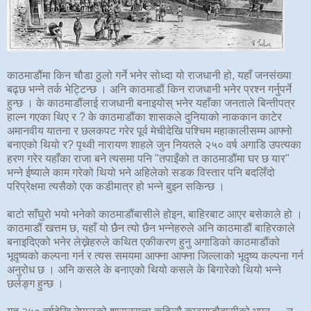
काठमाडौंमा किन चौडा ठुलो गर्ने भनेर सोध्दा यो राजधानी हो, यहाँ जनसंख्या
बढ्छ भन्ने तर्क भेट्टिन्छ । अनि काठमाडौं किन राजधानी भनेर प्रश्न गर्नुपर्ने
हुन्छ । के काठमाडौंलाई राजधानी बनाइयोस् भनेर यहाँका जनताले बिन्तीपत्र
हाल्न गएका थिए र ? के काठमाडौंका शासकले दुनियाको नाककान काटेर
अमानवीय यातना र छलकपट गरेर पूर्व मेचीदेखि पश्चिम महाकालीसम्म आफ्नो
बनाएको थियो र? पृथ्वी नारायण शाहले जुन नियतले २५० वर्ष अगाडि उपत्यका
हरण गरेर यहाँका राजा बने त्यसमा पनि "तपाइँको त काठमाडौंमा घर छ यार"
भन्ने ईष्याले काम गरेको थियो भने अहिलेको सडक विस्तार पनि बदलिँदो
परिप्रेक्षमा त्यसैको एक कडीमात्र हो भन्ने बुझ्न सकिन्छ ।
बाटो साँघुरो भयो भनेको काठमाडौंबासीले होइन, बाहिरबाट आएर बसेकाले हो ।
काठमाडौं खत्तम छ, यहाँ यो छैन त्यो छैन भन्नेहरुले अनि काठमाडौं बाहिरकाले
बनाइदिएको भनेर लेख्नेहरुले कथित एकीकरण हुनु अगाडिको काठमाडौंको
भूदृष्यको कल्पना गर्न र त्यस समयमा आफ्ना आफ्ना जिल्लाको भूदृष्य कल्पना गर्न
अनुरोध छ । अनि कसले के बनाएको थियो कसले के बिगारेको थियो भन्ने
छर्लङ्ग हुन्छ ।