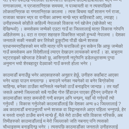
गत २५० वर्षदेखि नेपालको शासनसत्ता कहिल्यै काठमाडौबासीको भएन — न
राणाकालमा, न प्रजातान्त्रिक समयमा, न पञ्चायती वा न त्यसपछिको
लोकतान्त्रिक वा गणतान्त्रिक कालमा । त्यस बिचमा यहाँ शासन गर्न राजा,
राजाका चाकर भएर वा रानीका आफ्ना मान्छे भएर बाहिरबाटै आए, ल्याइए ।
उनीहरुमध्ये कोहीले कहिल्यै नेपालको विकास गर्न खोजेन (खोजेको भए
देखिन्थ्यो) । कमसेकम जन्मेको एउटा गाउँ वा जिल्लालाई मात्र विकास गरेपनि
अहिलेसम्म ३८ वटा त राम्रा शहरहरु विकसित भएको हुन्थ्यो नेपालमा । देशका
जनताले सकी नसकी कर तिरेको ढुकुटीमा पौडी खेल्ने शासक
प्रधानमन्त्रीहरुको मन यति मात्र पनि फराकिलो हुन सकेन कि आफु जन्मेको
गाउँ कमसेकम अरु विदेशीलाई ल्याएर देखाउन लायकको बनाउँ । डा. बाबुराम
भट्टराइको खोप्लाङ टेकेको छु, आसिग्रामै नपुगेपनि डडेलधुरासम्म पुग्दा
अनुमान भयो शेरबहादुर देउवाको गाउँ कस्तो होला भनेर ।
काठमाडौं बनाउँछु भनेर आएकाहरुको अनुहार हेर्छु, उनीहरु कहाँबाट आएका
भनेर थाहा पाउन मनलाग्छ । बनाउने भनेका नबनेको वा बनेर बिग्रेकोमा
चाहिन्छ, बनेका ठाउँका मानिसले नबनेको ठाउँ बनाइदिन जान्दछ । तर यहाँ
जसले आफ्नो जिल्लाको सबै गाउँमा गोरु हिँडाउन पाएका हुँदैनन् उनीहरु नै
काठमाडौंका सत्र कमजोरी गन्दै बस्छन् अनि भन्छन्, यहाँ यो गर्नुपर्यो त्यो
गर्नुपर्यो । विकास गर्नुपरेको काठमाडौंलाई कि देशका अन्य ७२ जिल्लालाई ?
अब काठमाडौं बनाउनुपर्यो भन्ने शासक वा विद्वानहरुले आएर पहिला भन्नुपर्छ, हेर
म यस्तो राम्रो ठाउँमा बस्ने मान्छे हुँ, मैले मेरो ठाउँमा यति विकास गरिसकें, अब
तिमीहरुको काठमाडौंलाई म मेरो जिल्लाको जति नबनाए पनि त्यसको
चौथाइसम्म बनाइदिन्छु भनेर । त्यसपछि काठमाडौंका जनताले उनीहरुलाई