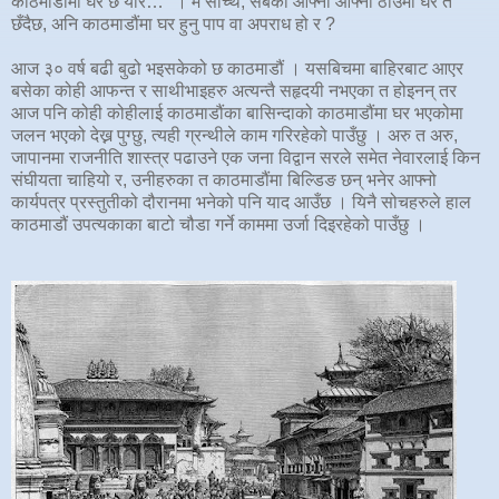
काठमाडौंमा घर छ यार…" । म सोच्थें, सबैको आफ्नो आफ्नो ठाउँमा घर त
छँदैछ, अनि काठमाडौंमा घर हुनु पाप वा अपराध हो र ?
आज ३० वर्ष बढी बुढो भइसकेको छ काठमाडौं । यसबिचमा बाहिरबाट आएर
बसेका कोही आफन्त र साथीभाइहरु अत्यन्तै सहृदयी नभएका त होइनन् तर
आज पनि कोही कोहीलाई काठमाडौंका बासिन्दाको काठमाडौंमा घर भएकोमा
जलन भएको देख्न पुग्छु, त्यही ग्रन्थीले काम गरिरहेको पाउँछु । अरु त अरु,
जापानमा राजनीति शास्त्र पढाउने एक जना विद्वान सरले समेत नेवारलाई किन
संघीयता चाहियो र, उनीहरुका त काठमाडौंमा बिल्डिङ छन् भनेर आफ्नो
कार्यपत्र प्रस्तुतीको दौरानमा भनेको पनि याद आउँछ । यिनै सोचहरुले हाल
काठमाडौं उपत्यकाका बाटो चौडा गर्ने काममा उर्जा दिइरहेको पाउँछु ।