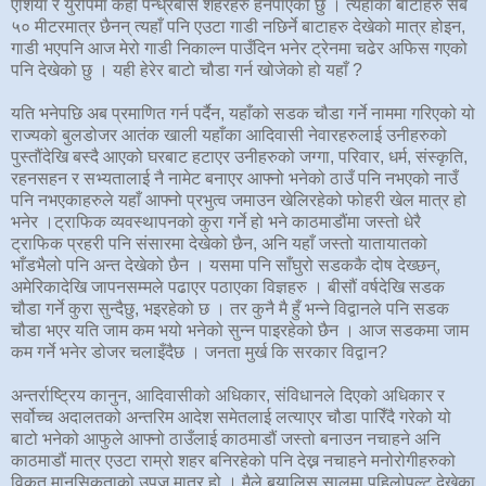
एशिया र युरोपमा केही पन्ध्रबीस शहरहरु हेर्नपाएको छु । त्यहाँका बाटाहरु सबै
५० मीटरमात्र छैनन् त्यहाँ पनि एउटा गाडी नछिर्ने बाटाहरु देखेको मात्र होइन,
गाडी भएपनि आज मेरो गाडी निकाल्न पाउँदिन भनेर ट्रेनमा चढेर अफिस गएको
पनि देखेको छु । यही हेरेर बाटो चौडा गर्न खोजेको हो यहाँ ?
यति भनेपछि अब प्रमाणित गर्न पर्दैन, यहाँको सडक चौडा गर्ने नाममा गरिएको यो
राज्यको बुलडोजर आतंक खाली यहाँका आदिवासी नेवारहरुलाई उनीहरुको
पुस्तौंदेखि बस्दै आएको घरबाट हटाएर उनीहरुको जग्गा, परिवार, धर्म, संस्कृति,
रहनसहन र सभ्यतालाई नै नामेट बनाएर आफ्नो भनेको ठाउँ पनि नभएको नाउँ
पनि नभएकाहरुले यहाँ आफ्नो प्रभुत्व जमाउन खेलिरहेको फोहरी खेल मात्र हो
भनेर ।ट्राफिक व्यवस्थापनको कुरा गर्ने हो भने काठमाडौंमा जस्तो धेरै
ट्राफिक प्रहरी पनि संसारमा देखेको छैन, अनि यहाँ जस्तो यातायातको
भाँडभैलो पनि अन्त देखेको छैन । यसमा पनि साँघुरो सडककै दोष देख्छन्,
अमेरिकादेखि जापनसम्मले पढाएर पठाएका विज्ञहरु । बीसौं वर्षदेखि सडक
चौडा गर्ने कुरा सुन्दैछु, भइरहेको छ । तर कुनै मै हुँ भन्ने विद्वानले पनि सडक
चौडा भएर यति जाम कम भयो भनेको सुन्न पाइरहेको छैन । आज सडकमा जाम
कम गर्ने भनेर डोजर चलाइँदैछ । जनता मुर्ख कि सरकार विद्वान?
अन्तर्राष्ट्रिय कानुन, आदिवासीको अधिकार, संविधानले दिएको अधिकार र
सर्वोच्च अदालतको अन्तरिम आदेश समेतलाई लत्याएर चौडा पारिँदै गरेको यो
बाटो भनेको आफुले आफ्नो ठाउँलाई काठमाडौं जस्तो बनाउन नचाहने अनि
काठमाडौं मात्र एउटा राम्रो शहर बनिरहेको पनि देख्न नचाहने मनोरोगीहरुको
विकृत मानसिकताको उपज मात्र हो । मैले बयालिस सालमा पहिलोपल्ट देखेका