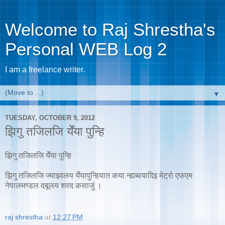
Welcome to Raj Shrestha's
Personal WEB Log 2
I am a freelance writer.
▼
TUESDAY, OCTOBER 9, 2012
झिगु तजिलजि येँया पुन्हि
झिगु तजिलजि येँया पुन्हि
झिगु तजिलजि ज्याझ्वलय येँयापुन्हियात कया न्ह्यब्वयादिइ मेट्रो एफएम
नेपालमण्डल दबूलय शरद कसाजुं ।
raj shrestha
at
12:27 PM