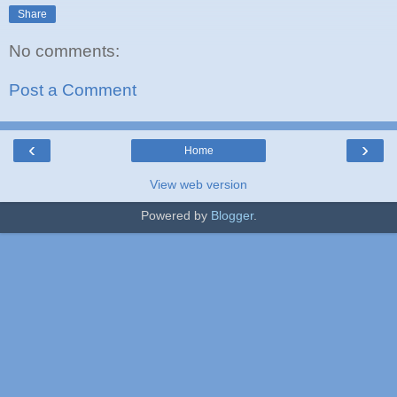
Share
No comments:
Post a Comment
‹
›
Home
View web version
Powered by
Blogger
.