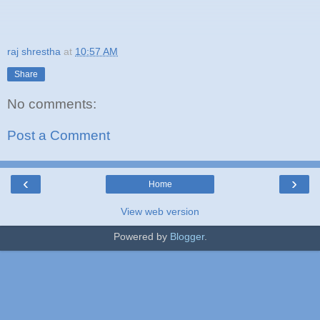
raj shrestha
at
10:57 AM
Share
No comments:
Post a Comment
‹
›
Home
View web version
Powered by
Blogger
.