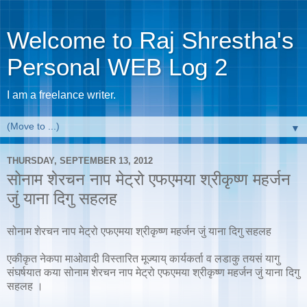
Welcome to Raj Shrestha's
Personal WEB Log 2
I am a freelance writer.
▼
THURSDAY, SEPTEMBER 13, 2012
सोनाम शेरचन नाप मेट्रो एफएमया श्रीकृष्ण महर्जन
जुं याना दिगु सहलह
सोनाम शेरचन नाप मेट्रो एफएमया श्रीकृष्ण महर्जन जुं याना दिगु सहलह
एकीकृत नेकपा माओवादी विस्तारित मूज्याय् कार्यकर्ता व लडाकु तयसं यागु
संघर्षयात कया सोनाम शेरचन नाप मेट्रो एफएमया श्रीकृष्ण महर्जन जुं याना दिगु
सहलह ।