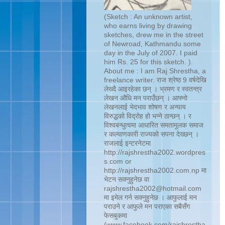
(Sketch : An unknown artist,
who earns living by drawing
sketches, drew me in the street
of Newroad, Kathmandu some
day in the July of 2007. I paid
him Rs. 25 for this sketch. ).
About me : I am Raj Shrestha, a
freelance writer. राज श्रेष्ठ 9 वर्षदेखि
लेख्दै आइरहेका छन् । भ्रमण र स्वतन्त्र
लेखन औधि मन पराउँछन् । आफ्नो
लेखनलाई भेदभाव शोषण र अन्याय
विरुद्धको विद्रोह हो भन्ने ठान्छन् । र
विश्वबन्धुत्वमा आधारित समतामूलक समाज
र कल्याणकारी राज्यको सपना देख्छन् ।
राजलाई इन्टरनेटमा
http://rajshrestha2002.wordpres
s.com or
http://rajshrestha2002.com.np मा
भेटन सक्नुहुनेछ वा
rajshrestha2002@hotmail.com
मा इमेल गर्न सक्नुहुनेछ । आफुलाई मन
पराउने र आफुले मन पराएका सबैसँग
फेसबुकमा
(www.facebook.com/rajshrestha