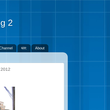
g 2
Channel
धल:
About
, 2012