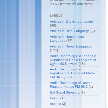
2002) भेटन राज सँधै तत्पर रहन्छन् ।
LABELS
Articles in English Language
(46)
Articles in Hindi Language
(7)
Articles in Nepalbhasa
Language
(57)
Articles in Nepali Language
(124)
Audio Recordings of Lahana A
Nepalbhasa Radio Program of
Ujyalo 90 Network
(13)
Audio Recordings of
Nepalmandal Daboo of Metro
FM 94.6
(156)
Audio Recordings of Newah
Paasa of Keeps FM 98.3
(1)
Bal Gopal Shrestha
(1)
Bulbul
(1)
ebooks
(3)