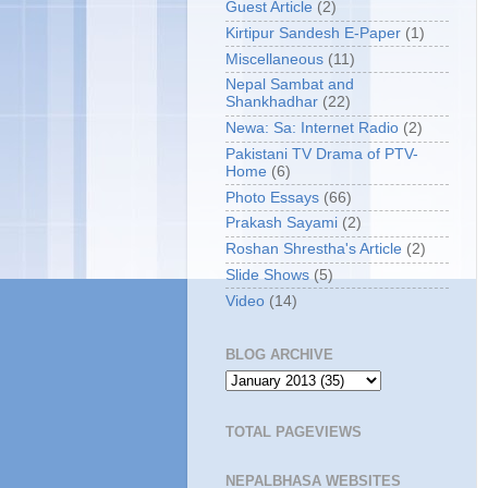
Guest Article
(2)
Kirtipur Sandesh E-Paper
(1)
Miscellaneous
(11)
Nepal Sambat and
Shankhadhar
(22)
Newa: Sa: Internet Radio
(2)
Pakistani TV Drama of PTV-
Home
(6)
Photo Essays
(66)
Prakash Sayami
(2)
Roshan Shrestha's Article
(2)
Slide Shows
(5)
Video
(14)
BLOG ARCHIVE
TOTAL PAGEVIEWS
NEPALBHASA WEBSITES