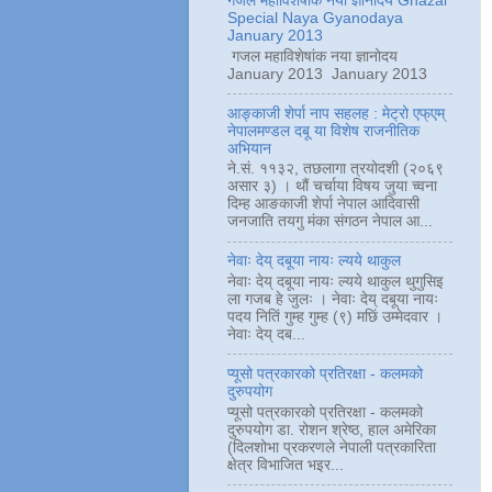
गजल महाविशेषांक नया ज्ञानोदय Ghazal
Special Naya Gyanodaya
January 2013
गजल महाविशेषांक नया ज्ञानोदय
January 2013 January 2013
आङ्काजी शेर्पा नाप सहलह : मेट्रो एफ्एम्
नेपालमण्डल दबू या विशेष राजनीतिक
अभियान
ने.सं. ११३२, तछलागा त्रयोदशी (२०६९
असार ३) । थौं चर्चाया विषय जुया च्वना
दिम्ह आङकाजी शेर्पा नेपाल आदिवासी
जनजाति तयगु मंका संगठन नेपाल आ...
नेवाः देय् दबूया नायः ल्यये थाकुल
नेवाः देय् दबूया नायः ल्यये थाकुल थुगुसिइ
ला गजब हे जुलः । नेवाः देय् दबूया नायः
पदय नितिं गुम्ह गुम्ह (९) मछिं उम्मेदवार ।
नेवाः देय् दब...
प्यूसो पत्रकारको प्रतिरक्षा - कलमको
दुरुपयोग
प्यूसो पत्रकारको प्रतिरक्षा - कलमको
दुरुपयोग डा. रोशन श्रेष्ठ, हाल अमेरिका
(दिलशोभा प्रकरणले नेपाली पत्रकारिता
क्षेत्र विभाजित भइर...