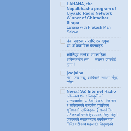
LAHANA, the
Nepalbhasha program of
Ujyaalo Radio Network
Winner of Chittadhar
Sirapa
Lahana with Prakash Man
Sakwo
नेवा पत्रकार राष्ट्रिय दबूया
अाधिकारिक वेबसाइट
कीर्तिपुर सन्देश साप्ताहिक
अविस्मरणीय क्षण — सरासर एयरपोर्ट
पुग्दा !
jwojalpa
नेवाः जक मखु, आदिवासी नेवाःया लँपुइ
वनेमाः
Newa: Sa: Internet Radio
अधिवक्ता शंकर लिम्बूसँगको
अन्तरवार्ताको अडियो रिकर्ड– निर्वाचन
र संविधानको सन्दर्भमा यूरोपियन
यूनियनको प्रतिवेदनलाई राजनीतिक
पार्टीहरुको प्रतिक्रियालाई लिएर मेट्रो
एफएमको नेपालमण्डल कार्यक्रमका
निम्ति श्रीकृष्ण महर्जनले लिनुभएको