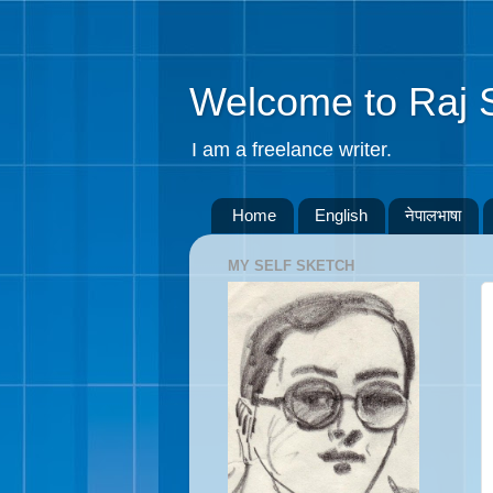
Welcome to Raj 
I am a freelance writer.
Home
English
नेपालभाषा
MY SELF SKETCH