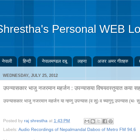
Shrestha's Personal WEB Lo
नेपाली
हिन्दी
नेपालमण्डल दबू
लहना
अजर अमर गीतहरु
WEDNESDAY, JULY 25, 2012
उपन्यासकार भाजु नजरमान महर्जन : उपन्यासया विषयवस्तुयात कया 
उपन्यासकार भाजु नजरमान महर्जन या न्हय्गु उपन्यास (व सु) व च्यागुगू उपन्यास (थः
Posted by
raj shrestha
at
1:43 PM
Labels:
Audio Recordings of Nepalmandal Daboo of Metro FM 94.6