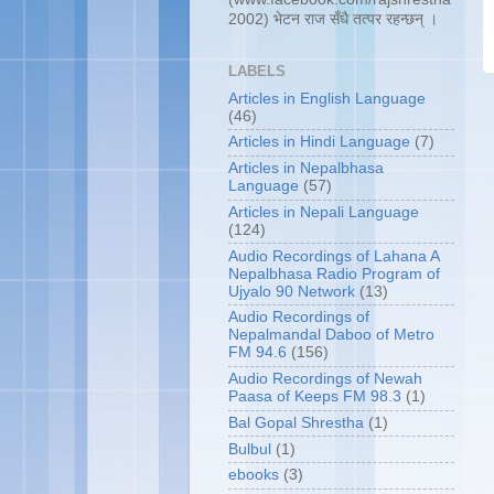
2002) भेटन राज सँधै तत्पर रहन्छन् ।
LABELS
Articles in English Language
(46)
Articles in Hindi Language
(7)
Articles in Nepalbhasa
Language
(57)
Articles in Nepali Language
(124)
Audio Recordings of Lahana A
Nepalbhasa Radio Program of
Ujyalo 90 Network
(13)
Audio Recordings of
Nepalmandal Daboo of Metro
FM 94.6
(156)
Audio Recordings of Newah
Paasa of Keeps FM 98.3
(1)
Bal Gopal Shrestha
(1)
Bulbul
(1)
ebooks
(3)