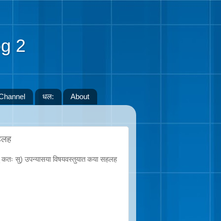
g 2
Channel
धल:
About
सहलह
 सु कतः सु) उपन्यासया विषयवस्तुयात कया सहलह