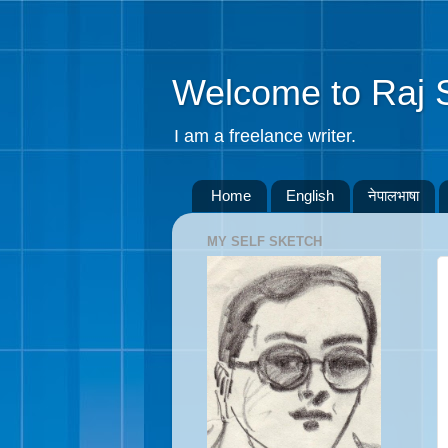
Welcome to Raj 
I am a freelance writer.
Home
English
नेपालभाषा
MY SELF SKETCH