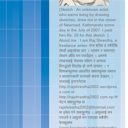
(Sketch : An unknown artist,
who earns living by drawing
sketches, drew me in the street
of Newroad, Kathmandu some
day in the July of 2007. I paid
him Rs. 25 for this sketch. ).
About me : I am Raj Shrestha, a
freelance writer. राज श्रेष्ठ 9 वर्षदेखि
लेख्दै आइरहेका छन् । भ्रमण र स्वतन्त्र
लेखन औधि मन पराउँछन् । आफ्नो
लेखनलाई भेदभाव शोषण र अन्याय
विरुद्धको विद्रोह हो भन्ने ठान्छन् । र
विश्वबन्धुत्वमा आधारित समतामूलक समाज
र कल्याणकारी राज्यको सपना देख्छन् ।
राजलाई इन्टरनेटमा
http://rajshrestha2002.wordpres
s.com or
http://rajshrestha2002.com.np मा
भेटन सक्नुहुनेछ वा
rajshrestha2002@hotmail.com
मा इमेल गर्न सक्नुहुनेछ । आफुलाई मन
पराउने र आफुले मन पराएका सबैसँग
फेसबुकमा
(www.facebook.com/rajshrestha