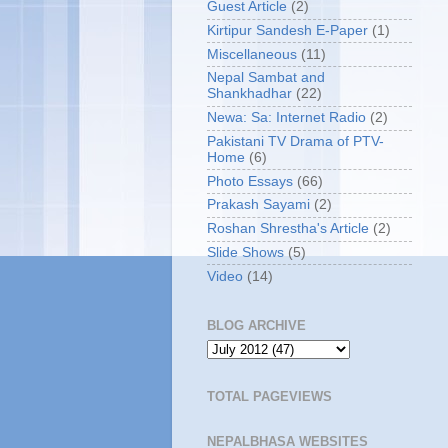
Guest Article
(2)
Kirtipur Sandesh E-Paper
(1)
Miscellaneous
(11)
Nepal Sambat and
Shankhadhar
(22)
Newa: Sa: Internet Radio
(2)
Pakistani TV Drama of PTV-
Home
(6)
Photo Essays
(66)
Prakash Sayami
(2)
Roshan Shrestha's Article
(2)
Slide Shows
(5)
Video
(14)
BLOG ARCHIVE
TOTAL PAGEVIEWS
NEPALBHASA WEBSITES