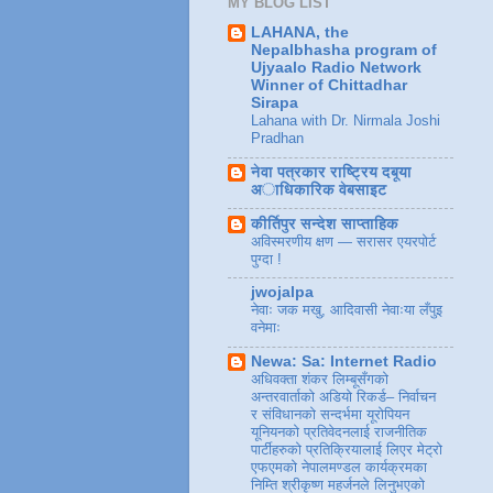
MY BLOG LIST
LAHANA, the
Nepalbhasha program of
Ujyaalo Radio Network
Winner of Chittadhar
Sirapa
Lahana with Dr. Nirmala Joshi
Pradhan
नेवा पत्रकार राष्ट्रिय दबूया
अाधिकारिक वेबसाइट
कीर्तिपुर सन्देश साप्ताहिक
अविस्मरणीय क्षण — सरासर एयरपोर्ट
पुग्दा !
jwojalpa
नेवाः जक मखु, आदिवासी नेवाःया लँपुइ
वनेमाः
Newa: Sa: Internet Radio
अधिवक्ता शंकर लिम्बूसँगको
अन्तरवार्ताको अडियो रिकर्ड– निर्वाचन
र संविधानको सन्दर्भमा यूरोपियन
यूनियनको प्रतिवेदनलाई राजनीतिक
पार्टीहरुको प्रतिक्रियालाई लिएर मेट्रो
एफएमको नेपालमण्डल कार्यक्रमका
निम्ति श्रीकृष्ण महर्जनले लिनुभएको