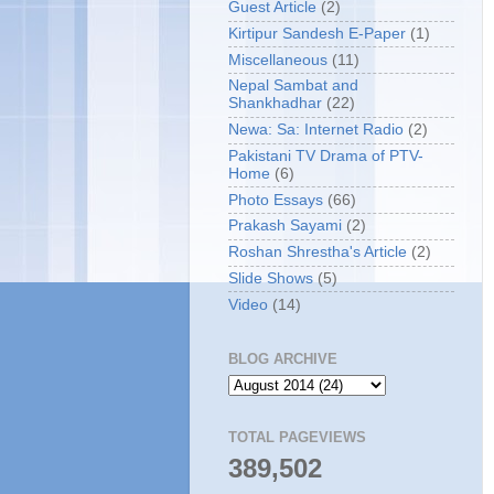
Guest Article
(2)
Kirtipur Sandesh E-Paper
(1)
Miscellaneous
(11)
Nepal Sambat and
Shankhadhar
(22)
Newa: Sa: Internet Radio
(2)
Pakistani TV Drama of PTV-
Home
(6)
Photo Essays
(66)
Prakash Sayami
(2)
Roshan Shrestha's Article
(2)
Slide Shows
(5)
Video
(14)
BLOG ARCHIVE
TOTAL PAGEVIEWS
389,502