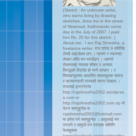
(Sketch : An unknown artist,
who earns living by drawing
sketches, drew me in the street
of Newroad, Kathmandu some
day in the July of 2007. I paid
him Rs. 25 for this sketch. ).
About me : I am Raj Shrestha, a
freelance writer. राज श्रेष्ठ 9 वर्षदेखि
लेख्दै आइरहेका छन् । भ्रमण र स्वतन्त्र
लेखन औधि मन पराउँछन् । आफ्नो
लेखनलाई भेदभाव शोषण र अन्याय
विरुद्धको विद्रोह हो भन्ने ठान्छन् । र
विश्वबन्धुत्वमा आधारित समतामूलक समाज
र कल्याणकारी राज्यको सपना देख्छन् ।
राजलाई इन्टरनेटमा
http://rajshrestha2002.wordpres
s.com or
http://rajshrestha2002.com.np मा
भेटन सक्नुहुनेछ वा
rajshrestha2002@hotmail.com
मा इमेल गर्न सक्नुहुनेछ । आफुलाई मन
पराउने र आफुले मन पराएका सबैसँग
फेसबुकमा
(www.facebook.com/rajshrestha