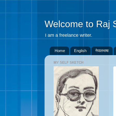
Welcome to Raj 
I am a freelance writer.
Home
English
नेपालभाषा
MY SELF SKETCH