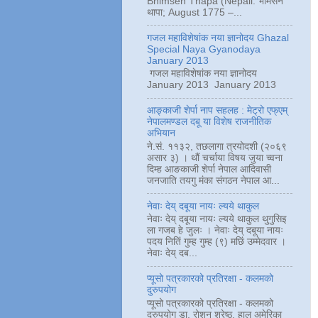
Bhimsen Thapa (Nepali: भीमसेन
थापा; August 1775 –...
गजल महाविशेषांक नया ज्ञानोदय Ghazal
Special Naya Gyanodaya
January 2013
गजल महाविशेषांक नया ज्ञानोदय
January 2013 January 2013
आङ्काजी शेर्पा नाप सहलह : मेट्रो एफ्एम्
नेपालमण्डल दबू या विशेष राजनीतिक
अभियान
ने.सं. ११३२, तछलागा त्रयोदशी (२०६९
असार ३) । थौं चर्चाया विषय जुया च्वना
दिम्ह आङकाजी शेर्पा नेपाल आदिवासी
जनजाति तयगु मंका संगठन नेपाल आ...
नेवाः देय् दबूया नायः ल्यये थाकुल
नेवाः देय् दबूया नायः ल्यये थाकुल थुगुसिइ
ला गजब हे जुलः । नेवाः देय् दबूया नायः
पदय नितिं गुम्ह गुम्ह (९) मछिं उम्मेदवार ।
नेवाः देय् दब...
प्यूसो पत्रकारको प्रतिरक्षा - कलमको
दुरुपयोग
प्यूसो पत्रकारको प्रतिरक्षा - कलमको
दुरुपयोग डा. रोशन श्रेष्ठ, हाल अमेरिका