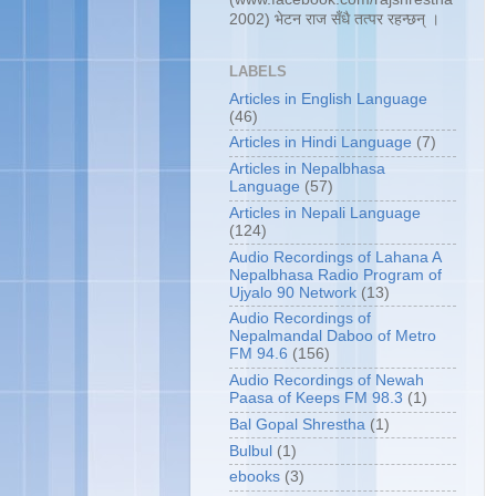
2002) भेटन राज सँधै तत्पर रहन्छन् ।
LABELS
Articles in English Language
(46)
Articles in Hindi Language
(7)
Articles in Nepalbhasa
Language
(57)
Articles in Nepali Language
(124)
Audio Recordings of Lahana A
Nepalbhasa Radio Program of
Ujyalo 90 Network
(13)
Audio Recordings of
Nepalmandal Daboo of Metro
FM 94.6
(156)
Audio Recordings of Newah
Paasa of Keeps FM 98.3
(1)
Bal Gopal Shrestha
(1)
Bulbul
(1)
ebooks
(3)