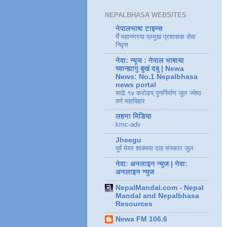
NEPALBHASA WEBSITES
नेपालभाषा टाइम्स
येँ महानगरया प्रमुख प्रशासक सेवा
निवृत्त
नेवा: न्यूज : नेपाल भाषाया
च्वान्ह्यागु बुखं दबु | Newa
News: No.1 Nepalbhasa
news portal
साढे १४ करोडय् पुनर्निर्माण जुल ज्येष्ठ
वर्ण महाविहार
लहना मिडिया
kmc-adv
Jheegu
पूर्व मेयर शाक्यया दाह संस्कार जुल
नेवा: अनलाइन न्युज | नेवा:
अनलाइन न्युज
NepalMandal.com - Nepal
Mandal and Nepalbhasa
Resources
Newa FM 106.6