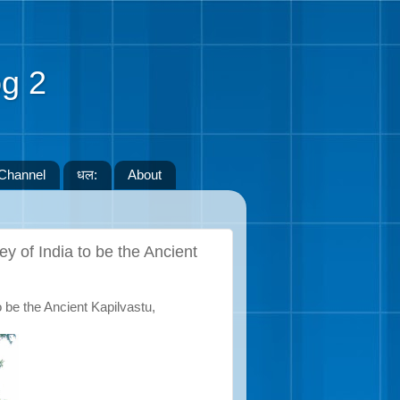
g 2
Channel
धल:
About
y of India to be the Ancient
 be the Ancient Kapilvastu,