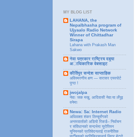
MY BLOG LIST
LAHANA, the
Nepalbhasha program of
Ujyaalo Radio Network
Winner of Chittadhar
Sirapa
Lahana with Prakash Man
Sakwo
नेवा पत्रकार राष्ट्रिय दबूया
अाधिकारिक वेबसाइट
कीर्तिपुर सन्देश साप्ताहिक
अविस्मरणीय क्षण — सरासर एयरपोर्ट
पुग्दा !
jwojalpa
नेवाः जक मखु, आदिवासी नेवाःया लँपुइ
वनेमाः
Newa: Sa: Internet Radio
अधिवक्ता शंकर लिम्बूसँगको
अन्तरवार्ताको अडियो रिकर्ड– निर्वाचन
र संविधानको सन्दर्भमा यूरोपियन
यूनियनको प्रतिवेदनलाई राजनीतिक
पार्टीहरुको प्रतिक्रियालाई लिएर मेट्रो