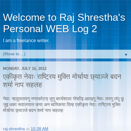
Welcome to Raj Shrestha's
Personal WEB Log 2
I am a freelance writer.
▼
MONDAY, JULY 16, 2012
एकीकृत नेवाः राष्ट्रिय मुक्ति मोर्चाया छ्याञ्जे बदन
शर्मा नाप सहलह
नेवाः न्हलुवातयगु नगरकोटय् जुगु कार्यशाला गोष्ठीइ आवइगु नेवाः तयगु लंपु छु
जुइ धका सवालयात कया अन ब्वतिकया दिम्ह एकीकृत नेवाः राष्ट्रिय मुक्ति
मोर्चाया छ्याञ्जे बदन शर्मा नाप सहलह
raj shrestha
at
10:38 AM