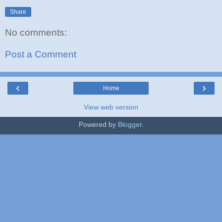
Share
No comments:
Post a Comment
‹
›
Home
View web version
Powered by
Blogger
.